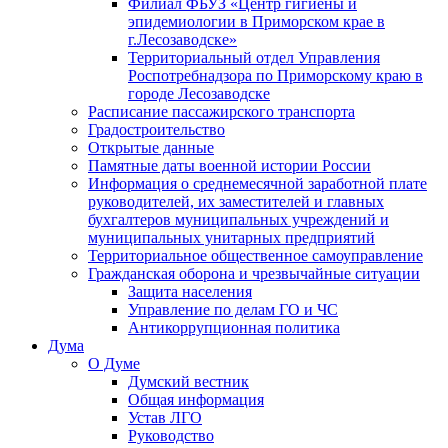
Филиал ФБУЗ «Центр гигиены и
эпидемиологии в Приморском крае в
г.Лесозаводске»
Территориальный отдел Управления
Роспотребнадзора по Приморскому краю в
городе Лесозаводске
Расписание пассажирского транспорта
Градостроительство
Открытые данные
Памятные даты военной истории России
Информация о среднемесячной заработной плате
руководителей, их заместителей и главных
бухгалтеров муниципальных учреждений и
муниципальных унитарных предприятий
Территориальное общественное самоуправление
Гражданская оборона и чрезвычайные ситуации
Защита населения
Управление по делам ГО и ЧС
Антикоррупционная политика
Дума
О Думе
Думский вестник
Общая информация
Устав ЛГО
Руководство