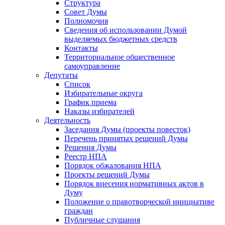
Структура
Совет Думы
Полномочия
Сведения об использовании Думой
выделяемых бюджетных средств
Контакты
Территориальное общественное
самоуправление
Депутаты
Список
Избирательные округа
График приема
Наказы избирателей
Деятельность
Заседания Думы (проекты повесток)
Перечень принятых решений Думы
Решения Думы
Реестр НПА
Порядок обжалования НПА
Проекты решений Думы
Порядок внесения нормативных актов в
Думу
Положение о правотворческой инициативе
граждан
Публичные слушания