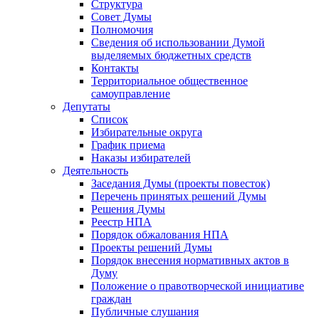
Структура
Совет Думы
Полномочия
Сведения об использовании Думой
выделяемых бюджетных средств
Контакты
Территориальное общественное
самоуправление
Депутаты
Список
Избирательные округа
График приема
Наказы избирателей
Деятельность
Заседания Думы (проекты повесток)
Перечень принятых решений Думы
Решения Думы
Реестр НПА
Порядок обжалования НПА
Проекты решений Думы
Порядок внесения нормативных актов в
Думу
Положение о правотворческой инициативе
граждан
Публичные слушания