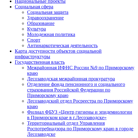
Национальные проекты
Социальная сфера
Социальная защита
Здравоохранение
Образование
Культура
Молодежная политика
Спорт
Антинаркотическая деятельность
Карта доступности объектов социальной
инфраструктуры
Государственная власть
Межрайонная ИФНС России №9 по Приморскому
краю
Лесозаводская межрайонная прокуратура
Отделение фонда пенсионного и социального
страхования Российской Федерации по
Приморскому краю
Лесозаводский отдел Росреестра по Приморскому
краю
Филиал ФБУЗ «Центр гигиены и эпидемиологии
в Приморском крае в г.Лесозаводске»
Территориальный отдел Управления
Роспотребнадзора по Приморскому краю в городе
Лесозаводске