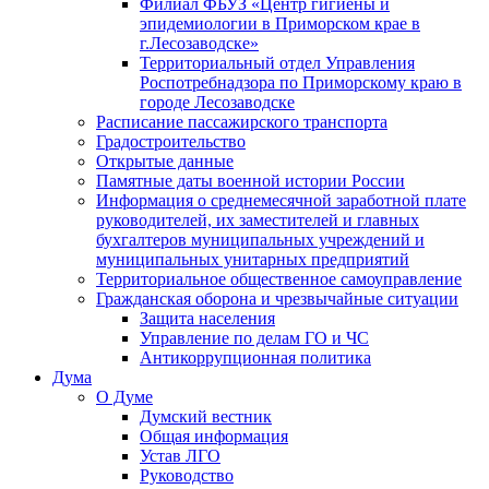
Филиал ФБУЗ «Центр гигиены и
эпидемиологии в Приморском крае в
г.Лесозаводске»
Территориальный отдел Управления
Роспотребнадзора по Приморскому краю в
городе Лесозаводске
Расписание пассажирского транспорта
Градостроительство
Открытые данные
Памятные даты военной истории России
Информация о среднемесячной заработной плате
руководителей, их заместителей и главных
бухгалтеров муниципальных учреждений и
муниципальных унитарных предприятий
Территориальное общественное самоуправление
Гражданская оборона и чрезвычайные ситуации
Защита населения
Управление по делам ГО и ЧС
Антикоррупционная политика
Дума
О Думе
Думский вестник
Общая информация
Устав ЛГО
Руководство