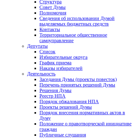
Структура
Совет Думы
Полномочия
Сведения об использовании Думой
выделяемых бюджетных средств
Контакты
Территориальное общественное
самоуправление
Депутаты
Список
Избирательные округа
График приема
Наказы избирателей
Деятельность
Заседания Думы (проекты повесток)
Перечень принятых решений Думы
Решения Думы
Реестр НПА
Порядок обжалования НПА
Проекты решений Думы
Порядок внесения нормативных актов в
Думу
Положение о правотворческой инициативе
граждан
Публичные слушания