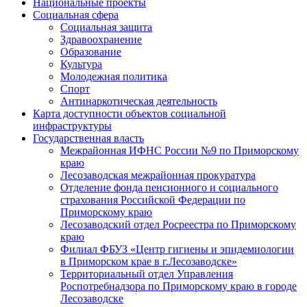
Национальные проекты
Социальная сфера
Социальная защита
Здравоохранение
Образование
Культура
Молодежная политика
Спорт
Антинаркотическая деятельность
Карта доступности объектов социальной
инфраструктуры
Государственная власть
Межрайонная ИФНС России №9 по Приморскому
краю
Лесозаводская межрайонная прокуратура
Отделение фонда пенсионного и социального
страхования Российской Федерации по
Приморскому краю
Лесозаводский отдел Росреестра по Приморскому
краю
Филиал ФБУЗ «Центр гигиены и эпидемиологии
в Приморском крае в г.Лесозаводске»
Территориальный отдел Управления
Роспотребнадзора по Приморскому краю в городе
Лесозаводске