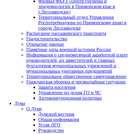
Филиал ФБУЗ «Центр гигиены и
эпидемиологии в Приморском крае в
г.Лесозаводске»
Территориальный отдел Управления
Роспотребнадзора по Приморскому краю в
городе Лесозаводске
Расписание пассажирского транспорта
Градостроительство
Открытые данные
Памятные даты военной истории России
Информация о среднемесячной заработной плате
руководителей, их заместителей и главных
бухгалтеров муниципальных учреждений и
муниципальных унитарных предприятий
Территориальное общественное самоуправление
Гражданская оборона и чрезвычайные ситуации
Защита населения
Управление по делам ГО и ЧС
Антикоррупционная политика
Дума
О Думе
Думский вестник
Общая информация
Устав ЛГО
Руководство