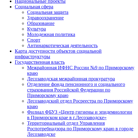
Национальные проекты
Социальная сфера
Социальная защита
Здравоохранение
Образование
Культура
Молодежная политика
Спорт
Антинаркотическая деятельность
Карта доступности объектов социальной
инфраструктуры
Государственная власть
Межрайонная ИФНС России №9 по Приморскому
краю
Лесозаводская межрайонная прокуратура
Отделение фонда пенсионного и социального
страхования Российской Федерации по
Приморскому краю
Лесозаводский отдел Росреестра по Приморскому
краю
Филиал ФБУЗ «Центр гигиены и эпидемиологии
в Приморском крае в г.Лесозаводске»
Территориальный отдел Управления
Роспотребнадзора по Приморскому краю в городе
Лесозаводске