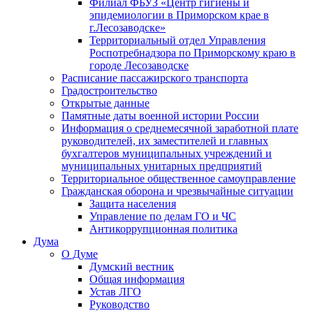
Филиал ФБУЗ «Центр гигиены и
эпидемиологии в Приморском крае в
г.Лесозаводске»
Территориальный отдел Управления
Роспотребнадзора по Приморскому краю в
городе Лесозаводске
Расписание пассажирского транспорта
Градостроительство
Открытые данные
Памятные даты военной истории России
Информация о среднемесячной заработной плате
руководителей, их заместителей и главных
бухгалтеров муниципальных учреждений и
муниципальных унитарных предприятий
Территориальное общественное самоуправление
Гражданская оборона и чрезвычайные ситуации
Защита населения
Управление по делам ГО и ЧС
Антикоррупционная политика
Дума
О Думе
Думский вестник
Общая информация
Устав ЛГО
Руководство