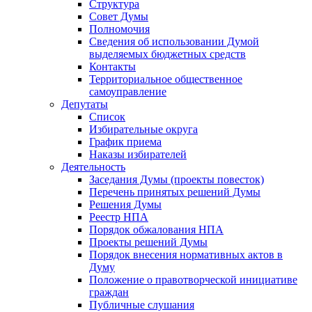
Структура
Совет Думы
Полномочия
Сведения об использовании Думой
выделяемых бюджетных средств
Контакты
Территориальное общественное
самоуправление
Депутаты
Список
Избирательные округа
График приема
Наказы избирателей
Деятельность
Заседания Думы (проекты повесток)
Перечень принятых решений Думы
Решения Думы
Реестр НПА
Порядок обжалования НПА
Проекты решений Думы
Порядок внесения нормативных актов в
Думу
Положение о правотворческой инициативе
граждан
Публичные слушания