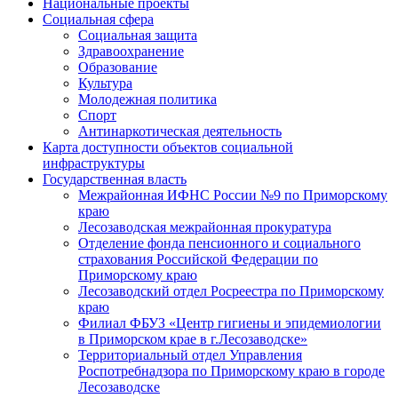
Национальные проекты
Социальная сфера
Социальная защита
Здравоохранение
Образование
Культура
Молодежная политика
Спорт
Антинаркотическая деятельность
Карта доступности объектов социальной
инфраструктуры
Государственная власть
Межрайонная ИФНС России №9 по Приморскому
краю
Лесозаводская межрайонная прокуратура
Отделение фонда пенсионного и социального
страхования Российской Федерации по
Приморскому краю
Лесозаводский отдел Росреестра по Приморскому
краю
Филиал ФБУЗ «Центр гигиены и эпидемиологии
в Приморском крае в г.Лесозаводске»
Территориальный отдел Управления
Роспотребнадзора по Приморскому краю в городе
Лесозаводске