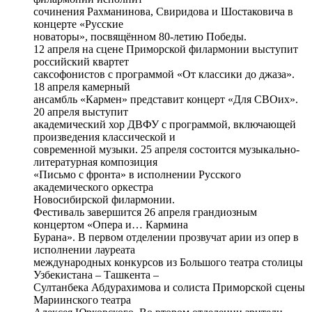
сочинения Рахманинова, Свиридова и Шостаковича в
концерте «Русские
новаторы», посвящённом 80-летию Победы.
12 апреля на сцене Приморской филармонии выступит
российский квартет
саксофонистов с программой «От классики до джаза».
18 апреля камерный
ансамбль «Кармен» представит концерт «Для СВОих».
20 апреля выступит
академический хор ДВФУ с программой, включающей
произведения классической и
современной музыки. 25 апреля состоится музыкально-
литературная композиция
«Письмо с фронта» в исполнении Русского
академического оркестра
Новосибирской филармонии.
Фестиваль завершится 26 апреля грандиозным
концертом «Опера и… Кармина
Бурана». В первом отделении прозвучат арии из опер в
исполнении лауреата
международных конкурсов из Большого театра столицы
Узбекистана – Ташкента –
Султанбека Абдурахимова и солиста Приморской сцены
Мариинского театра