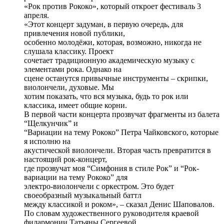
«Рок против Рококо», который откроет фестиваль 3
апреля.
«Этот концерт задуман, в первую очередь, для
привлечения новой публики,
особенно молодёжи, которая, возможно, никогда не
слушала классику. Проект
сочетает традиционную академическую музыку с
элементами рока. Однако на
сцене останутся привычные инструменты – скрипки,
виолончели, духовые. Мы
хотим показать, что вся музыка, будь то рок или
классика, имеет общие корни.
В первой части концерта прозвучат фрагменты из балета
“Щелкунчик” и
“Вариации на тему Рококо” Петра Чайковского, которые
я исполню на
акустической виолончели. Вторая часть превратится в
настоящий рок-концерт,
где прозвучат моя “Симфония в стиле Рок” и “Рок-
вариации на тему Рококо” для
электро-виолончели с оркестром. Это будет
своеобразный музыкальный баттл
между классикой и роком», – сказал Денис Шаповалов.
По словам художественного руководителя краевой
филармонии Татьяны Сергеевой,