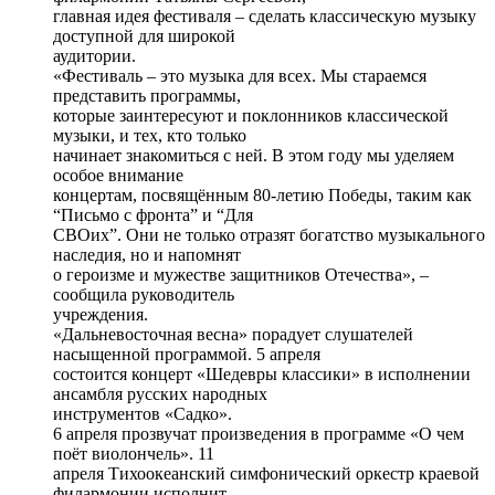
главная идея фестиваля – сделать классическую музыку
доступной для широкой
аудитории.
«Фестиваль – это музыка для всех. Мы стараемся
представить программы,
которые заинтересуют и поклонников классической
музыки, и тех, кто только
начинает знакомиться с ней. В этом году мы уделяем
особое внимание
концертам, посвящённым 80-летию Победы, таким как
“Письмо с фронта” и “Для
СВОих”. Они не только отразят богатство музыкального
наследия, но и напомнят
о героизме и мужестве защитников Отечества», –
сообщила руководитель
учреждения.
«Дальневосточная весна» порадует слушателей
насыщенной программой. 5 апреля
состоится концерт «Шедевры классики» в исполнении
ансамбля русских народных
инструментов «Садко».
6 апреля прозвучат произведения в программе «О чем
поёт виолончель». 11
апреля Тихоокеанский симфонический оркестр краевой
филармонии исполнит