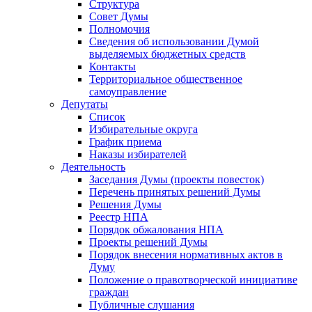
Структура
Совет Думы
Полномочия
Сведения об использовании Думой
выделяемых бюджетных средств
Контакты
Территориальное общественное
самоуправление
Депутаты
Список
Избирательные округа
График приема
Наказы избирателей
Деятельность
Заседания Думы (проекты повесток)
Перечень принятых решений Думы
Решения Думы
Реестр НПА
Порядок обжалования НПА
Проекты решений Думы
Порядок внесения нормативных актов в
Думу
Положение о правотворческой инициативе
граждан
Публичные слушания