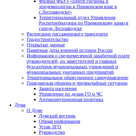
Филиал ФБУЗ «Центр гигиены и
эпидемиологии в Приморском крае в
г.Лесозаводске»
Территориальный отдел Управления
Роспотребнадзора по Приморскому краю в
городе Лесозаводске
Расписание пассажирского транспорта
Градостроительство
Открытые данные
Памятные даты военной истории России
Информация о среднемесячной заработной плате
руководителей, их заместителей и главных
бухгалтеров муниципальных учреждений и
муниципальных унитарных предприятий
Территориальное общественное самоуправление
Гражданская оборона и чрезвычайные ситуации
Защита населения
Управление по делам ГО и ЧС
Антикоррупционная политика
Дума
О Думе
Думский вестник
Общая информация
Устав ЛГО
Руководство