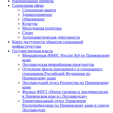
Национальные проекты
Социальная сфера
Социальная защита
Здравоохранение
Образование
Культура
Молодежная политика
Спорт
Антинаркотическая деятельность
Карта доступности объектов социальной
инфраструктуры
Государственная власть
Межрайонная ИФНС России №9 по Приморскому
краю
Лесозаводская межрайонная прокуратура
Отделение фонда пенсионного и социального
страхования Российской Федерации по
Приморскому краю
Лесозаводский отдел Росреестра по Приморскому
краю
Филиал ФБУЗ «Центр гигиены и эпидемиологии
в Приморском крае в г.Лесозаводске»
Территориальный отдел Управления
Роспотребнадзора по Приморскому краю в городе
Лесозаводске