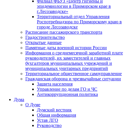
Филиал ФБУЗ «Центр гигиены и
эпидемиологии в Приморском крае в
г.Лесозаводске»
Территориальный отдел Управления
Роспотребнадзора по Приморскому краю в
городе Лесозаводске
Расписание пассажирского транспорта
Градостроительство
Открытые данные
Памятные даты военной истории России
Информация о среднемесячной заработной плате
руководителей, их заместителей и главных
бухгалтеров муниципальных учреждений и
муниципальных унитарных предприятий
Территориальное общественное самоуправление
Гражданская оборона и чрезвычайные ситуации
Защита населения
Управление по делам ГО и ЧС
Антикоррупционная политика
Дума
О Думе
Думский вестник
Общая информация
Устав ЛГО
Руководство