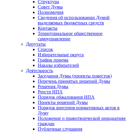
Структура
Совет Думы
Полномочия
Сведения об использовании Думой
выделяемых бюджетных средств
Контакты
Территориальное общественное
самоуправление
Депутаты
Список
Избирательные округа
График приема
Наказы избирателей
Деятельность
Заседания Думы (проекты повесток)
Перечень принятых решений Думы
Решения Думы
Реестр НПА
Порядок обжалования НПА
Проекты решений Думы
Порядок внесения нормативных актов в
Думу
Положение о правотворческой инициативе
граждан
Публичные слушания