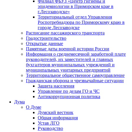
Филиал ФБУЗ «Центр гигиены и
эпидемиологии в Приморском крае в
г.Лесозаводске»
Территориальный отдел Управления
Роспотребнадзора по Приморскому краю в
городе Лесозаводске
Расписание пассажирского транспорта
Градостроительство
Открытые данные
Памятные даты военной истории России
Информация о среднемесячной заработной плате
руководителей, их заместителей и главных
бухгалтеров муниципальных учреждений и
муниципальных унитарных предприятий
Территориальное общественное самоуправление
Гражданская оборона и чрезвычайные ситуации
Защита населения
Управление по делам ГО и ЧС
Антикоррупционная политика
Дума
О Думе
Думский вестник
Общая информация
Устав ЛГО
Руководство