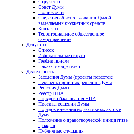
Структура
Совет Думы
Полномочия
Сведения об использовании Думой
выделяемых бюджетных средств
Контакты
Территориальное общественное
самоуправление
Депутаты
Список
Избирательные округа
График приема
Наказы избирателей
Деятельность
Заседания Думы (проекты повесток)
Перечень принятых решений Думы
Решения Думы
Реестр НПА
Порядок обжалования НПА
Проекты решений Думы
Порядок внесения нормативных актов в
Думу
Положение о правотворческой инициативе
граждан
Публичные слушания