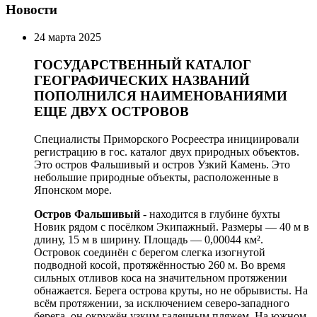
Новости
24 марта 2025
ГОСУДАРСТВЕННЫЙ КАТАЛОГ
ГЕОГРАФИЧЕСКИХ НАЗВАНИЙ
ПОПОЛНИЛСЯ НАИМЕНОВАНИЯМИ
ЕЩЕ ДВУХ ОСТРОВОВ
Специалисты Приморского Росреестра инициировали
регистрацию в гос. каталог двух природных объектов.
Это остров Фальшивый и остров Узкий Камень. Это
небольшие природные объекты, расположенные в
Японском море.
Остров Фальшивый
- находится в глубине бухты
Новик рядом с посёлком Экипажный. Размеры — 40 м в
длину, 15 м в ширину. Площадь — 0,00044 км².
Островок соединён с берегом слегка изогнутой
подводной косой, протяжённостью 260 м. Во время
сильных отливов коса на значительном протяжении
обнажается. Берега острова круты, но не обрывисты. На
всём протяжении, за исключением северо-западного
берега, он окружён узким галечным пляжем. На южном