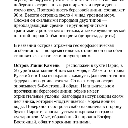
побережье острова пляж расширяется и переходит в
узкую косу. Протяжённость береговой линии составляет
90 м. Высота островка около 4 м над уровнем моря.
Сложен он скальными породами двух типов —
преобладающими средне- и крупнозернистыми
гранитами с розоватым оттенком, а также вулканической
плотной породой тёмного цвета (диориты, дациты)
В названии острова отражена геоморфологическая
особенность — во время сильных отливов он способен
становиться фактически полуостровом.
Остров Узкий Камень
— расположен в бухте Парис, в
Уссурийском заливе Японского моря, в 250 м от острова
Русский и в 1 км от окраины кампуса Дальневосточного
федерального университета. Со всех сторон остров
опоясывает 6–8-метровый обрыв. На значительном
протяжении береговой линии обрыв имеет
отрицательные уклоны, благодаря выступающим слоям
песчаника, который «подтачивается» морем вблизи
воды. Поверхность острова слабо наклонена в сторону
бухты Парис и заросла густым покровом из трав и
кустарников. Мыс, обращённый в пролив Босфор
Восточный, обжит морскими птицами.