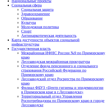
Национальные проекты
Социальная сфера
Социальная защита
Здравоохранение
Образование
Культура
Молодежная политика
Спорт
Антинаркотическая деятельность
Карта доступности объектов социальной
инфраструктуры
Государственная власть
Межрайонная ИФНС России №9 по Приморскому
краю
Лесозаводская межрайонная прокуратура
Отделение фонда пенсионного и социального
страхования Российской Федерации по
Приморскому краю
Лесозаводский отдел Росреестра по Приморскому
краю
Филиал ФБУЗ «Центр гигиены и эпидемиологии
в Приморском крае в г.Лесозаводске»
Территориальный отдел Управления
Роспотребнадзора по Приморскому краю в городе
Лесозаводске