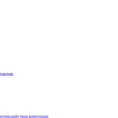
изациях
ротиводействия коррупции