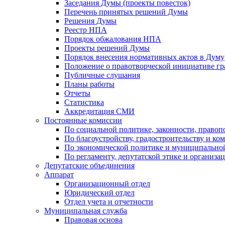
Заседания Думы (проекты повесток)
Перечень принятых решений Думы
Решения Думы
Реестр НПА
Порядок обжалования НПА
Проекты решений Думы
Порядок внесения нормативных актов в Думу
Положение о правотворческой инициативе г
Публичные слушания
Планы работы
Отчеты
Статистика
Аккредитация СМИ
Постоянные комиссии
По социальной политике, законности, правоп
По благоустройству, градостроительству и ко
По экономической политике и муниципально
По регламенту, депутатской этике и организ
Депутатские объединения
Аппарат
Организационный отдел
Юридический отдел
Отдел учета и отчетности
Муниципальная служба
Правовая основа