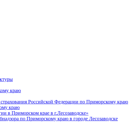
уктуры
ому краю
 страхования Российской Федерации по Приморскому краю
кому краю
и в Приморском крае в г.Лесозаводске»
бнадзора по Приморскому краю в городе Лесозаводске