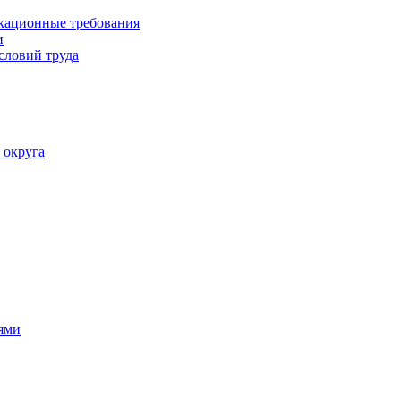
кационные требования
и
словий труда
 округа
ями