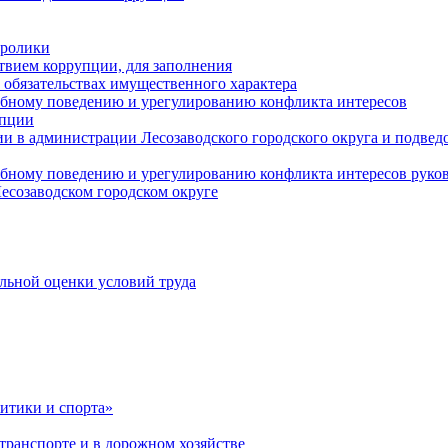
оролики
твием коррупции, для заполнения
и обязательствах имущественного характера
ебному поведению и урегулированию конфликта интересов
упции
и в администрации Лесозаводского городского округа и подве
ебному поведению и урегулированию конфликта интересов рук
есозаводском городском округе
льной оценки условий труда
итики и спорта»
ранспорте и в дорожном хозяйстве