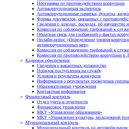
Программа по противодействию коррупции
Антикоррупционная экспертиза
Антикоррупционные памятки, буклеты, виде
Формы документов, связанных с противодейс
Сведения о доходах, расходах, об имуществе 
Комиссия по соблюдению требований к служ
Обратная связь для сообщений о фактах корр
Онлайн-опрос «Определение уровня коррупци
антикоррупционных мер»
Комиссия по соблюдению требований к служ
Комиссия по противодействию коррупции в Л
Кадровое обеспечение
Сведения о вакантных должностях
Порядок поступления на службу
Условия и результаты конкурсов
Информация о результатах проведения специа
Образовательные учреждения
Контактная информация
Финансовый контроль
Отдел учета и отчетности
Финансовое управление
МКУ «Управление образования»
МКУ «Управление культуры, молодежной пол
Муниципальный контроль
Муниципальный контроль на автомобильном т