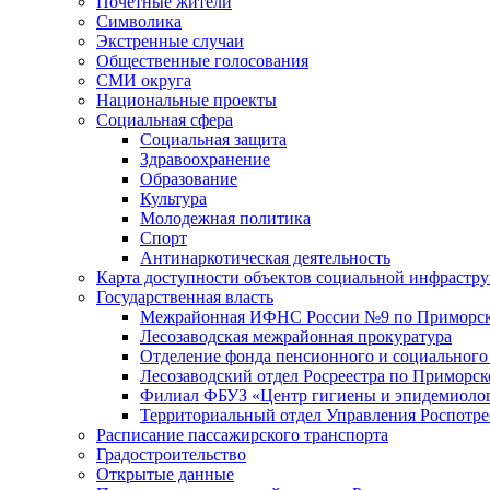
Почетные жители
Символика
Экстренные случаи
Общественные голосования
СМИ округа
Национальные проекты
Социальная сфера
Социальная защита
Здравоохранение
Образование
Культура
Молодежная политика
Спорт
Антинаркотическая деятельность
Карта доступности объектов социальной инфрастр
Государственная власть
Межрайонная ИФНС России №9 по Приморск
Лесозаводская межрайонная прокуратура
Отделение фонда пенсионного и социального
Лесозаводский отдел Росреестра по Приморс
Филиал ФБУЗ «Центр гигиены и эпидемиологи
Территориальный отдел Управления Роспотре
Расписание пассажирского транспорта
Градостроительство
Открытые данные