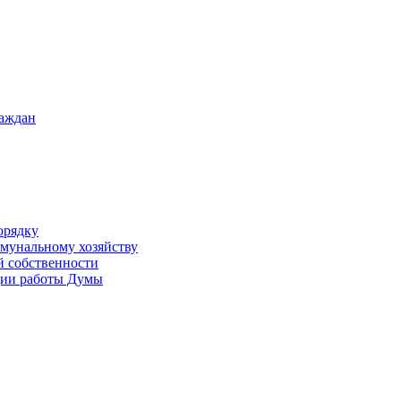
раждан
орядку
ммунальному хозяйству
й собственности
ации работы Думы