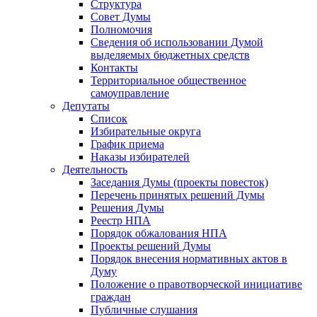
Структура
Совет Думы
Полномочия
Сведения об использовании Думой
выделяемых бюджетных средств
Контакты
Территориальное общественное
самоуправление
Депутаты
Список
Избирательные округа
График приема
Наказы избирателей
Деятельность
Заседания Думы (проекты повесток)
Перечень принятых решений Думы
Решения Думы
Реестр НПА
Порядок обжалования НПА
Проекты решений Думы
Порядок внесения нормативных актов в
Думу
Положение о правотворческой инициативе
граждан
Публичные слушания