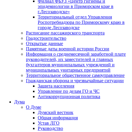
Филиал ФБУЗ «Центр гигиены и
эпидемиологии в Приморском крае в
г.Лесозаводске»
Территориальный отдел Управления
Роспотребнадзора по Приморскому краю в
городе Лесозаводске
Расписание пассажирского транспорта
Градостроительство
Открытые данные
Памятные даты военной истории России
Информация о среднемесячной заработной плате
руководителей, их заместителей и главных
бухгалтеров муниципальных учреждений и
муниципальных унитарных предприятий
Территориальное общественное самоуправление
Гражданская оборона и чрезвычайные ситуации
Защита населения
Управление по делам ГО и ЧС
Антикоррупционная политика
Дума
О Думе
Думский вестник
Общая информация
Устав ЛГО
Руководство