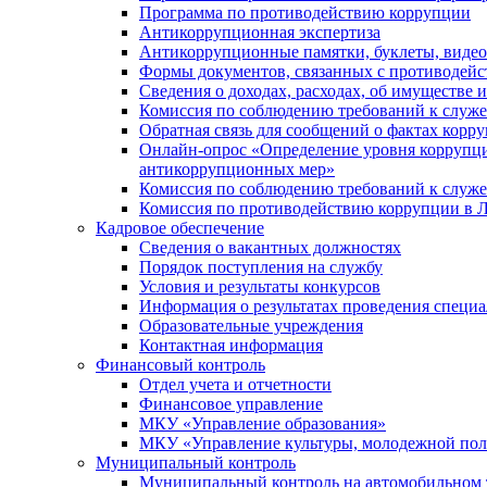
Программа по противодействию коррупции
Антикоррупционная экспертиза
Антикоррупционные памятки, буклеты, виде
Формы документов, связанных с противодейс
Сведения о доходах, расходах, об имуществе 
Комиссия по соблюдению требований к служ
Обратная связь для сообщений о фактах корр
Онлайн-опрос «Определение уровня коррупци
антикоррупционных мер»
Комиссия по соблюдению требований к служ
Комиссия по противодействию коррупции в Л
Кадровое обеспечение
Сведения о вакантных должностях
Порядок поступления на службу
Условия и результаты конкурсов
Информация о результатах проведения специа
Образовательные учреждения
Контактная информация
Финансовый контроль
Отдел учета и отчетности
Финансовое управление
МКУ «Управление образования»
МКУ «Управление культуры, молодежной пол
Муниципальный контроль
Муниципальный контроль на автомобильном т