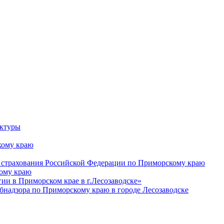
уктуры
ому краю
 страхования Российской Федерации по Приморскому краю
кому краю
и в Приморском крае в г.Лесозаводске»
бнадзора по Приморскому краю в городе Лесозаводске