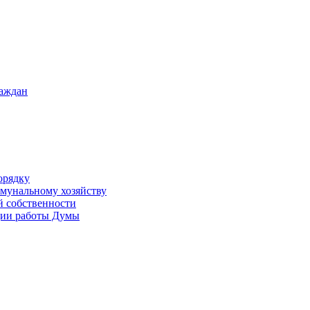
раждан
орядку
ммунальному хозяйству
й собственности
ации работы Думы