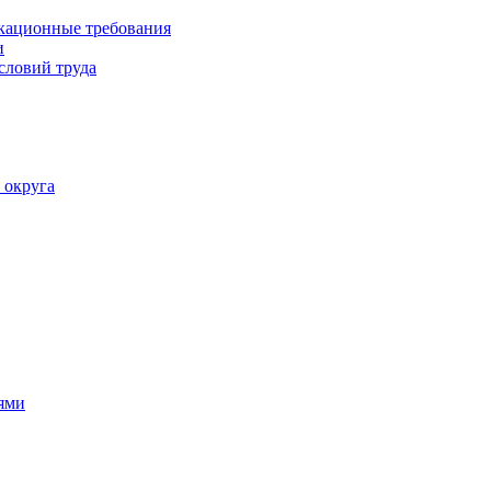
кационные требования
и
словий труда
 округа
ями