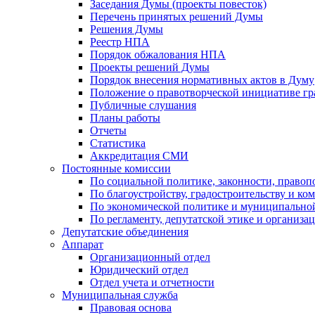
Заседания Думы (проекты повесток)
Перечень принятых решений Думы
Решения Думы
Реестр НПА
Порядок обжалования НПА
Проекты решений Думы
Порядок внесения нормативных актов в Думу
Положение о правотворческой инициативе г
Публичные слушания
Планы работы
Отчеты
Статистика
Аккредитация СМИ
Постоянные комиссии
По социальной политике, законности, правоп
По благоустройству, градостроительству и ко
По экономической политике и муниципально
По регламенту, депутатской этике и организ
Депутатские объединения
Аппарат
Организационный отдел
Юридический отдел
Отдел учета и отчетности
Муниципальная служба
Правовая основа