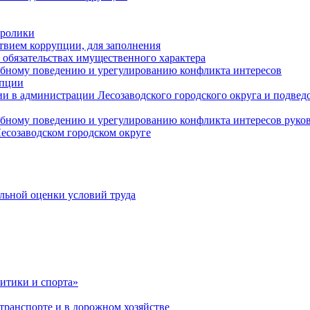
оролики
твием коррупции, для заполнения
и обязательствах имущественного характера
ебному поведению и урегулированию конфликта интересов
упции
и в администрации Лесозаводского городского округа и подве
ебному поведению и урегулированию конфликта интересов рук
есозаводском городском округе
льной оценки условий труда
итики и спорта»
ранспорте и в дорожном хозяйстве