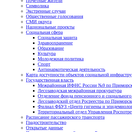
Почетные жители
Символика
Экстренные случаи
Общественные голосования
СМИ округа
Национальные проекты
Социальная сфера
Социальная защита
Здравоохранение
Образование
Культура
Молодежная политика
Спорт
Антинаркотическая деятельность
Карта доступности объектов социальной инфрастр
Государственная власть
Межрайонная ИФНС России №9 по Приморск
Лесозаводская межрайонная прокуратура
Отделение фонда пенсионного и социального
Лесозаводский отдел Росреестра по Приморс
Филиал ФБУЗ «Центр гигиены и эпидемиологи
Территориальный отдел Управления Роспотре
Расписание пассажирского транспорта
Градостроительство
Открытые данные