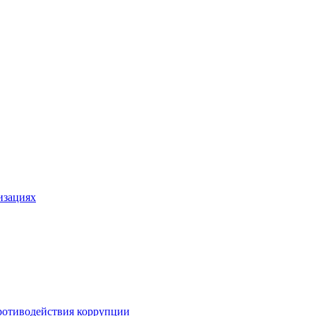
изациях
ротиводействия коррупции