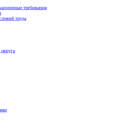
кационные требования
и
словий труда
 округа
ями