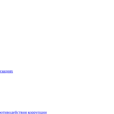
изациях
ротиводействия коррупции