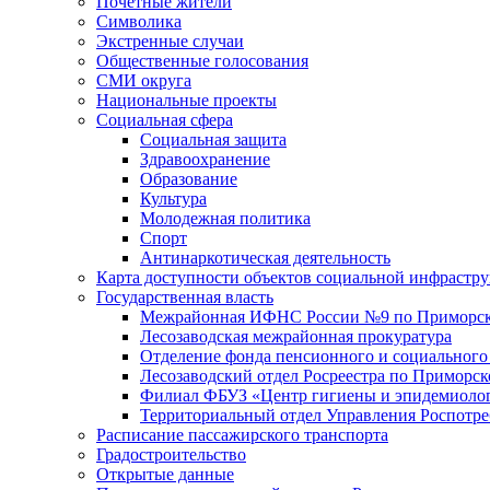
Почетные жители
Символика
Экстренные случаи
Общественные голосования
СМИ округа
Национальные проекты
Социальная сфера
Социальная защита
Здравоохранение
Образование
Культура
Молодежная политика
Спорт
Антинаркотическая деятельность
Карта доступности объектов социальной инфрастр
Государственная власть
Межрайонная ИФНС России №9 по Приморск
Лесозаводская межрайонная прокуратура
Отделение фонда пенсионного и социального
Лесозаводский отдел Росреестра по Приморс
Филиал ФБУЗ «Центр гигиены и эпидемиологи
Территориальный отдел Управления Роспотре
Расписание пассажирского транспорта
Градостроительство
Открытые данные