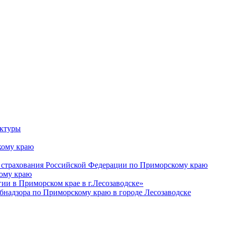
уктуры
ому краю
 страхования Российской Федерации по Приморскому краю
кому краю
и в Приморском крае в г.Лесозаводске»
бнадзора по Приморскому краю в городе Лесозаводске