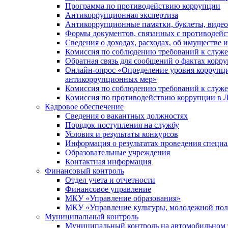
Программа по противодействию коррупции
Антикоррупционная экспертиза
Антикоррупционные памятки, буклеты, виде
Формы документов, связанных с противодейс
Сведения о доходах, расходах, об имуществе 
Комиссия по соблюдению требований к служ
Обратная связь для сообщений о фактах корр
Онлайн-опрос «Определение уровня коррупци
антикоррупционных мер»
Комиссия по соблюдению требований к служ
Комиссия по противодействию коррупции в Л
Кадровое обеспечение
Сведения о вакантных должностях
Порядок поступления на службу
Условия и результаты конкурсов
Информация о результатах проведения специа
Образовательные учреждения
Контактная информация
Финансовый контроль
Отдел учета и отчетности
Финансовое управление
МКУ «Управление образования»
МКУ «Управление культуры, молодежной пол
Муниципальный контроль
Муниципальный контроль на автомобильном т