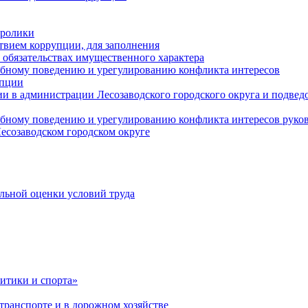
оролики
твием коррупции, для заполнения
и обязательствах имущественного характера
ебному поведению и урегулированию конфликта интересов
упции
и в администрации Лесозаводского городского округа и подве
ебному поведению и урегулированию конфликта интересов рук
есозаводском городском округе
льной оценки условий труда
итики и спорта»
ранспорте и в дорожном хозяйстве