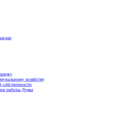
раждан
орядку
ммунальному хозяйству
й собственности
ации работы Думы