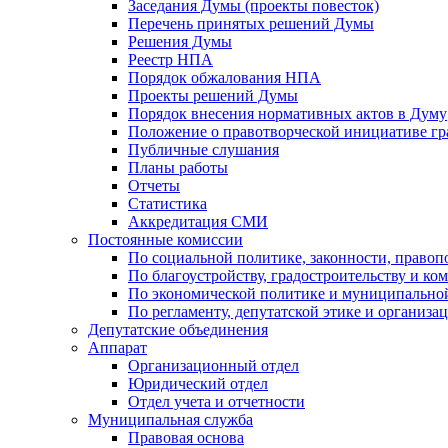
Заседания Думы (проекты повесток)
Перечень принятых решений Думы
Решения Думы
Реестр НПА
Порядок обжалования НПА
Проекты решений Думы
Порядок внесения нормативных актов в Думу
Положение о правотворческой инициативе г
Публичные слушания
Планы работы
Отчеты
Статистика
Аккредитация СМИ
Постоянные комиссии
По социальной политике, законности, правоп
По благоустройству, градостроительству и ко
По экономической политике и муниципально
По регламенту, депутатской этике и организ
Депутатские объединения
Аппарат
Организационный отдел
Юридический отдел
Отдел учета и отчетности
Муниципальная служба
Правовая основа