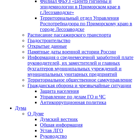
Филиал ФБУЗ «Центр гигиены и
эпидемиологии в Приморском крае в
г.Лесозаводске»
Территориальный отдел Управления
Роспотребнадзора по Приморскому краю в
городе Лесозаводске
Расписание пассажирского транспорта
Градостроительство
Открытые данные
Памятные даты военной истории России
Информация о среднемесячной заработной плате
руководителей, их заместителей и главных
бухгалтеров муниципальных учреждений и
муниципальных унитарных предприятий
Территориальное общественное самоуправление
Гражданская оборона и чрезвычайные ситуации
Защита населения
Управление по делам ГО и ЧС
Антикоррупционная политика
Дума
О Думе
Думский вестник
Общая информация
Устав ЛГО
Руководство