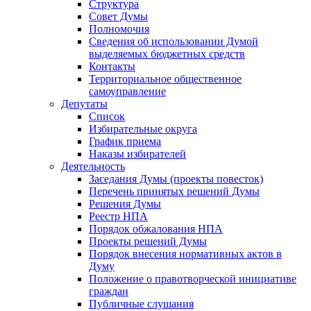
Структура
Совет Думы
Полномочия
Сведения об использовании Думой
выделяемых бюджетных средств
Контакты
Территориальное общественное
самоуправление
Депутаты
Список
Избирательные округа
График приема
Наказы избирателей
Деятельность
Заседания Думы (проекты повесток)
Перечень принятых решений Думы
Решения Думы
Реестр НПА
Порядок обжалования НПА
Проекты решений Думы
Порядок внесения нормативных актов в
Думу
Положение о правотворческой инициативе
граждан
Публичные слушания