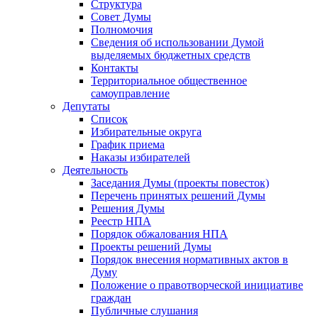
Структура
Совет Думы
Полномочия
Сведения об использовании Думой
выделяемых бюджетных средств
Контакты
Территориальное общественное
самоуправление
Депутаты
Список
Избирательные округа
График приема
Наказы избирателей
Деятельность
Заседания Думы (проекты повесток)
Перечень принятых решений Думы
Решения Думы
Реестр НПА
Порядок обжалования НПА
Проекты решений Думы
Порядок внесения нормативных актов в
Думу
Положение о правотворческой инициативе
граждан
Публичные слушания