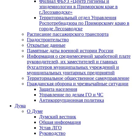
Филиал ФБУЗ «Центр гигиены и
эпидемиологии в Приморском крае в
г.Лесозаводске»
Территориальный отдел Управления
Роспотребнадзора по Приморскому краю в
городе Лесозаводске
Расписание пассажирского транспорта
Градостроительство
Открытые данные
Памятные даты военной истории России
Информация о среднемесячной заработной плате
руководителей, их заместителей и главных
бухгалтеров муниципальных учреждений и
муниципальных унитарных предприятий
Территориальное общественное самоуправление
Гражданская оборона и чрезвычайные ситуации
Защита населения
Управление по делам ГО и ЧС
Антикоррупционная политика
Дума
О Думе
Думский вестник
Общая информация
Устав ЛГО
Руководство