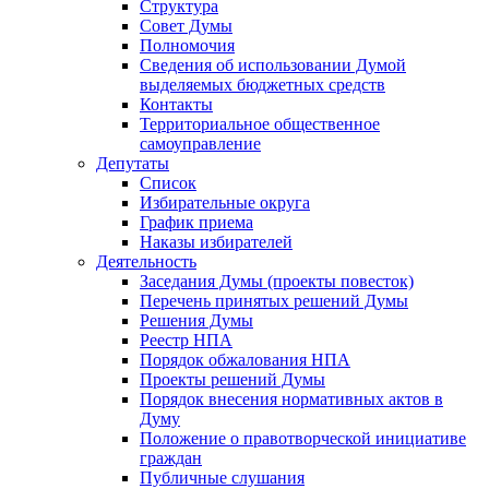
Структура
Совет Думы
Полномочия
Сведения об использовании Думой
выделяемых бюджетных средств
Контакты
Территориальное общественное
самоуправление
Депутаты
Список
Избирательные округа
График приема
Наказы избирателей
Деятельность
Заседания Думы (проекты повесток)
Перечень принятых решений Думы
Решения Думы
Реестр НПА
Порядок обжалования НПА
Проекты решений Думы
Порядок внесения нормативных актов в
Думу
Положение о правотворческой инициативе
граждан
Публичные слушания