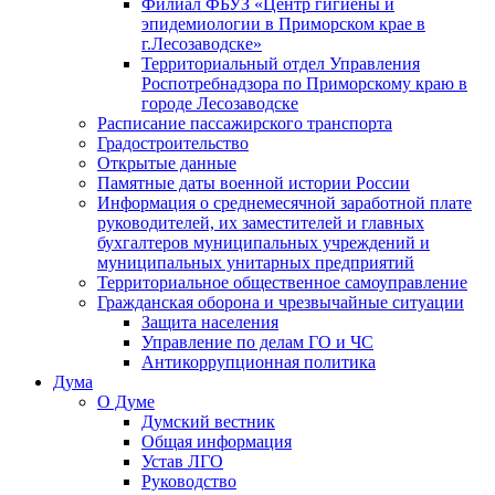
Филиал ФБУЗ «Центр гигиены и
эпидемиологии в Приморском крае в
г.Лесозаводске»
Территориальный отдел Управления
Роспотребнадзора по Приморскому краю в
городе Лесозаводске
Расписание пассажирского транспорта
Градостроительство
Открытые данные
Памятные даты военной истории России
Информация о среднемесячной заработной плате
руководителей, их заместителей и главных
бухгалтеров муниципальных учреждений и
муниципальных унитарных предприятий
Территориальное общественное самоуправление
Гражданская оборона и чрезвычайные ситуации
Защита населения
Управление по делам ГО и ЧС
Антикоррупционная политика
Дума
О Думе
Думский вестник
Общая информация
Устав ЛГО
Руководство