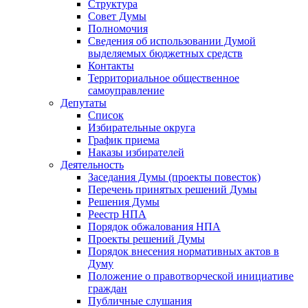
Структура
Совет Думы
Полномочия
Сведения об использовании Думой
выделяемых бюджетных средств
Контакты
Территориальное общественное
самоуправление
Депутаты
Список
Избирательные округа
График приема
Наказы избирателей
Деятельность
Заседания Думы (проекты повесток)
Перечень принятых решений Думы
Решения Думы
Реестр НПА
Порядок обжалования НПА
Проекты решений Думы
Порядок внесения нормативных актов в
Думу
Положение о правотворческой инициативе
граждан
Публичные слушания