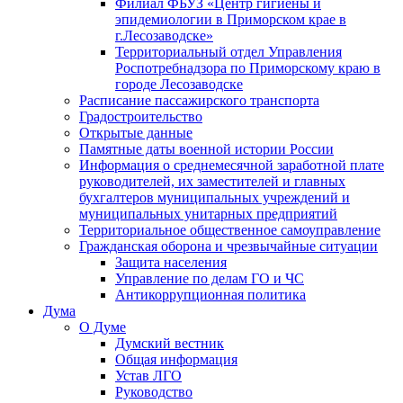
Филиал ФБУЗ «Центр гигиены и
эпидемиологии в Приморском крае в
г.Лесозаводске»
Территориальный отдел Управления
Роспотребнадзора по Приморскому краю в
городе Лесозаводске
Расписание пассажирского транспорта
Градостроительство
Открытые данные
Памятные даты военной истории России
Информация о среднемесячной заработной плате
руководителей, их заместителей и главных
бухгалтеров муниципальных учреждений и
муниципальных унитарных предприятий
Территориальное общественное самоуправление
Гражданская оборона и чрезвычайные ситуации
Защита населения
Управление по делам ГО и ЧС
Антикоррупционная политика
Дума
О Думе
Думский вестник
Общая информация
Устав ЛГО
Руководство