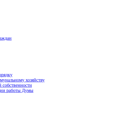
раждан
орядку
ммунальному хозяйству
й собственности
ации работы Думы