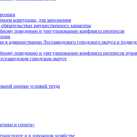
оролики
твием коррупции, для заполнения
и обязательствах имущественного характера
ебному поведению и урегулированию конфликта интересов
упции
и в администрации Лесозаводского городского округа и подве
ебному поведению и урегулированию конфликта интересов рук
есозаводском городском округе
льной оценки условий труда
итики и спорта»
ранспорте и в дорожном хозяйстве