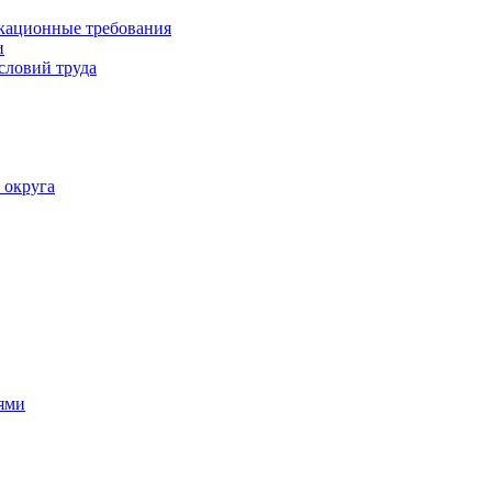
кационные требования
и
словий труда
 округа
ями