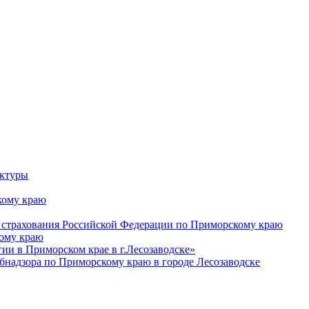
уктуры
ому краю
 страхования Российской Федерации по Приморскому краю
кому краю
и в Приморском крае в г.Лесозаводске»
бнадзора по Приморскому краю в городе Лесозаводске