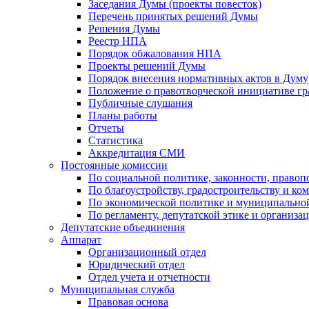
Заседания Думы (проекты повесток)
Перечень принятых решений Думы
Решения Думы
Реестр НПА
Порядок обжалования НПА
Проекты решений Думы
Порядок внесения нормативных актов в Думу
Положение о правотворческой инициативе г
Публичные слушания
Планы работы
Отчеты
Статистика
Аккредитация СМИ
Постоянные комиссии
По социальной политике, законности, правоп
По благоустройству, градостроительству и ко
По экономической политике и муниципально
По регламенту, депутатской этике и организ
Депутатские объединения
Аппарат
Организационный отдел
Юридический отдел
Отдел учета и отчетности
Муниципальная служба
Правовая основа