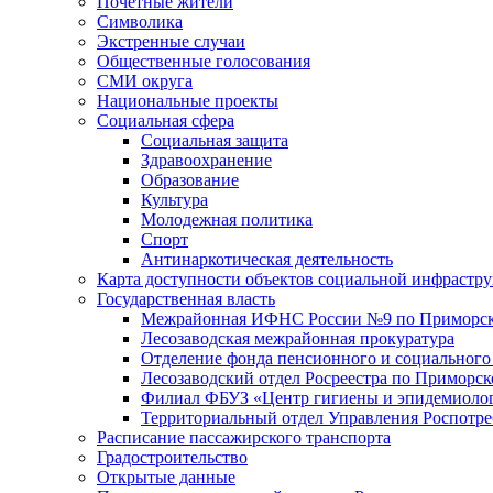
Почетные жители
Символика
Экстренные случаи
Общественные голосования
СМИ округа
Национальные проекты
Социальная сфера
Социальная защита
Здравоохранение
Образование
Культура
Молодежная политика
Спорт
Антинаркотическая деятельность
Карта доступности объектов социальной инфрастр
Государственная власть
Межрайонная ИФНС России №9 по Приморск
Лесозаводская межрайонная прокуратура
Отделение фонда пенсионного и социального
Лесозаводский отдел Росреестра по Приморс
Филиал ФБУЗ «Центр гигиены и эпидемиологи
Территориальный отдел Управления Роспотре
Расписание пассажирского транспорта
Градостроительство
Открытые данные