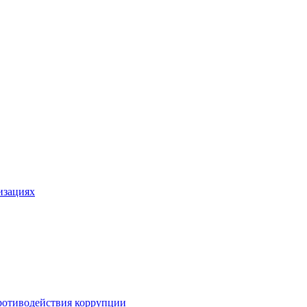
изациях
ротиводействия коррупции