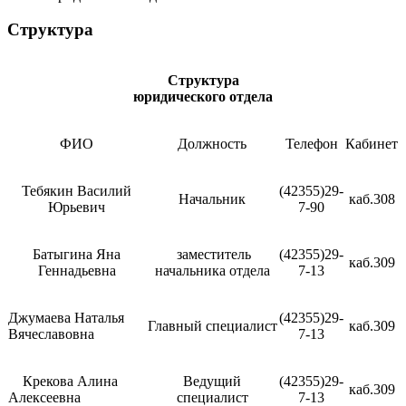
Структура
Структура
юридического отдела
ФИО
Должность
Телефон
Кабинет
Тебякин Василий
(42355)29-
Начальник
каб.308
Юрьевич
7-90
Батыгина Яна
заместитель
(42355)29-
каб.309
Геннадьевна
начальника отдела
7-13
Джумаева Наталья
(42355)29-
Главный специалист
каб.309
Вячеславовна
7-13
Крекова Алина
Ведущий
(42355)29-
каб.309
Алексеевна
специалист
7-13