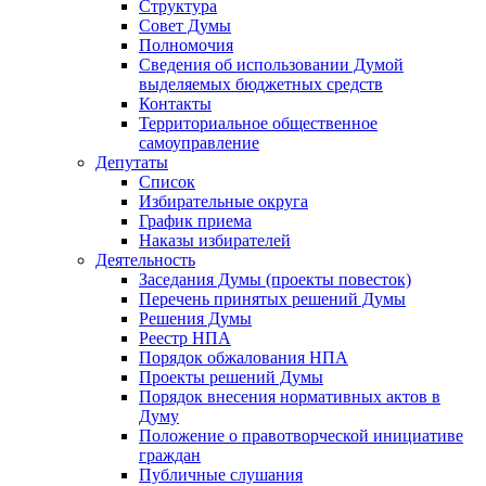
Структура
Совет Думы
Полномочия
Сведения об использовании Думой
выделяемых бюджетных средств
Контакты
Территориальное общественное
самоуправление
Депутаты
Список
Избирательные округа
График приема
Наказы избирателей
Деятельность
Заседания Думы (проекты повесток)
Перечень принятых решений Думы
Решения Думы
Реестр НПА
Порядок обжалования НПА
Проекты решений Думы
Порядок внесения нормативных актов в
Думу
Положение о правотворческой инициативе
граждан
Публичные слушания