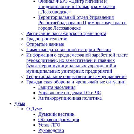
Филиал ФБУЗ «Центр гигиены и
эпидемиологии в Приморском крае в
г.Лесозаводске»
Территориальный отдел Управления
Роспотребнадзора по Приморскому краю в
городе Лесозаводске
Расписание пассажирского транспорта
Градостроительство
Открытые данные
Памятные даты военной истории России
Информация о среднемесячной заработной плате
руководителей, их заместителей и главных
бухгалтеров муниципальных учреждений и
муниципальных унитарных предприятий
Территориальное общественное самоуправление
Гражданская оборона и чрезвычайные ситуации
Защита населения
Управление по делам ГО и ЧС
Антикоррупционная политика
Дума
О Думе
Думский вестник
Общая информация
Устав ЛГО
Руководство