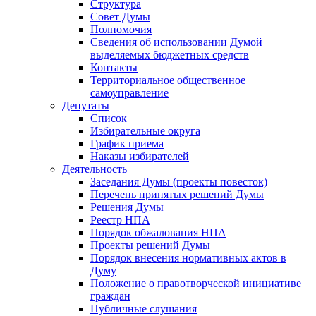
Структура
Совет Думы
Полномочия
Сведения об использовании Думой
выделяемых бюджетных средств
Контакты
Территориальное общественное
самоуправление
Депутаты
Список
Избирательные округа
График приема
Наказы избирателей
Деятельность
Заседания Думы (проекты повесток)
Перечень принятых решений Думы
Решения Думы
Реестр НПА
Порядок обжалования НПА
Проекты решений Думы
Порядок внесения нормативных актов в
Думу
Положение о правотворческой инициативе
граждан
Публичные слушания