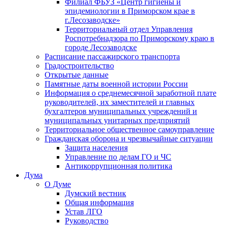
Филиал ФБУЗ «Центр гигиены и
эпидемиологии в Приморском крае в
г.Лесозаводске»
Территориальный отдел Управления
Роспотребнадзора по Приморскому краю в
городе Лесозаводске
Расписание пассажирского транспорта
Градостроительство
Открытые данные
Памятные даты военной истории России
Информация о среднемесячной заработной плате
руководителей, их заместителей и главных
бухгалтеров муниципальных учреждений и
муниципальных унитарных предприятий
Территориальное общественное самоуправление
Гражданская оборона и чрезвычайные ситуации
Защита населения
Управление по делам ГО и ЧС
Антикоррупционная политика
Дума
О Думе
Думский вестник
Общая информация
Устав ЛГО
Руководство