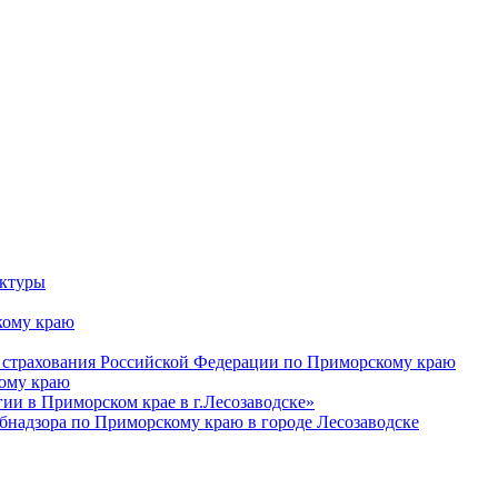
уктуры
ому краю
 страхования Российской Федерации по Приморскому краю
кому краю
и в Приморском крае в г.Лесозаводске»
бнадзора по Приморскому краю в городе Лесозаводске