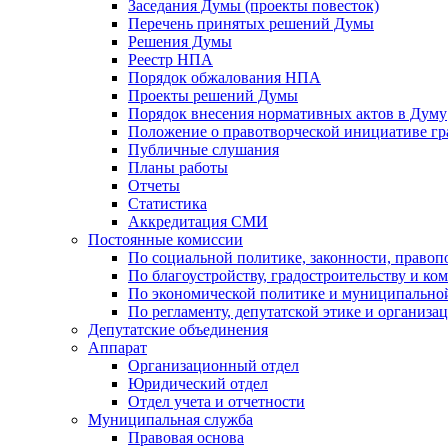
Заседания Думы (проекты повесток)
Перечень принятых решений Думы
Решения Думы
Реестр НПА
Порядок обжалования НПА
Проекты решений Думы
Порядок внесения нормативных актов в Думу
Положение о правотворческой инициативе г
Публичные слушания
Планы работы
Отчеты
Статистика
Аккредитация СМИ
Постоянные комиссии
По социальной политике, законности, правоп
По благоустройству, градостроительству и ко
По экономической политике и муниципально
По регламенту, депутатской этике и организ
Депутатские объединения
Аппарат
Организационный отдел
Юридический отдел
Отдел учета и отчетности
Муниципальная служба
Правовая основа