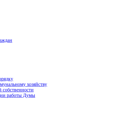
раждан
орядку
ммунальному хозяйству
й собственности
ации работы Думы