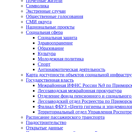
Почетные жители
Символика
Экстренные случаи
Общественные голосования
СМИ округа
Национальные проекты
Социальная сфера
Социальная защита
Здравоохранение
Образование
Культура
Молодежная политика
Спорт
Антинаркотическая деятельность
Карта доступности объектов социальной инфрастр
Государственная власть
Межрайонная ИФНС России №9 по Приморск
Лесозаводская межрайонная прокуратура
Отделение фонда пенсионного и социального
Лесозаводский отдел Росреестра по Приморс
Филиал ФБУЗ «Центр гигиены и эпидемиологи
Территориальный отдел Управления Роспотре
Расписание пассажирского транспорта
Градостроительство
Открытые данные