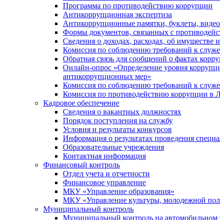
Программа по противодействию коррупции
Антикоррупционная экспертиза
Антикоррупционные памятки, буклеты, виде
Формы документов, связанных с противодейс
Сведения о доходах, расходах, об имуществе 
Комиссия по соблюдению требований к служ
Обратная связь для сообщений о фактах корр
Онлайн-опрос «Определение уровня коррупци
антикоррупционных мер»
Комиссия по соблюдению требований к служ
Комиссия по противодействию коррупции в Л
Кадровое обеспечение
Сведения о вакантных должностях
Порядок поступления на службу
Условия и результаты конкурсов
Информация о результатах проведения специа
Образовательные учреждения
Контактная информация
Финансовый контроль
Отдел учета и отчетности
Финансовое управление
МКУ «Управление образования»
МКУ «Управление культуры, молодежной пол
Муниципальный контроль
Муниципальный контроль на автомобильном т