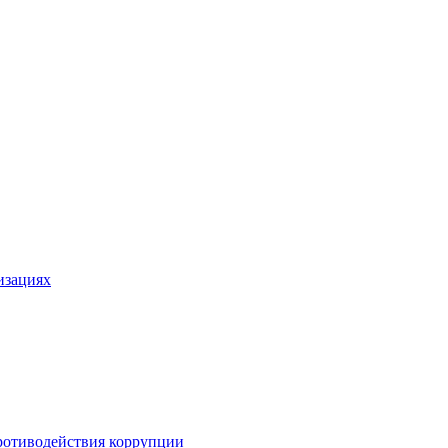
изациях
ротиводействия коррупции