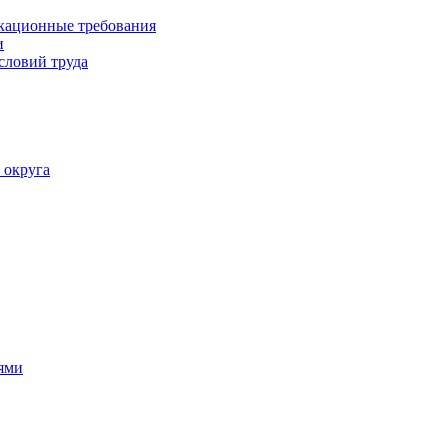
кационные требования
и
словий труда
 округа
ями