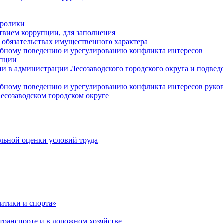
оролики
твием коррупции, для заполнения
и обязательствах имущественного характера
ебному поведению и урегулированию конфликта интересов
упции
и в администрации Лесозаводского городского округа и подве
ебному поведению и урегулированию конфликта интересов рук
есозаводском городском округе
льной оценки условий труда
итики и спорта»
ранспорте и в дорожном хозяйстве