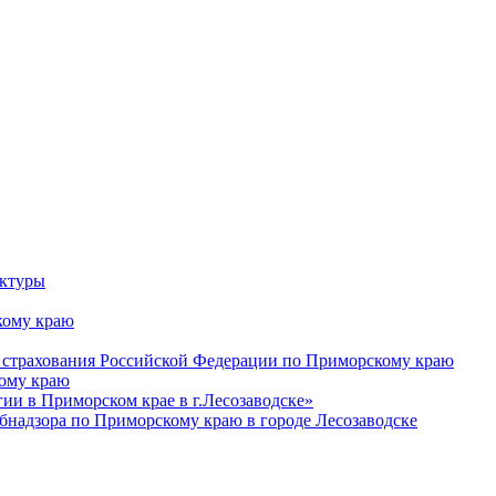
уктуры
ому краю
 страхования Российской Федерации по Приморскому краю
кому краю
и в Приморском крае в г.Лесозаводске»
бнадзора по Приморскому краю в городе Лесозаводске