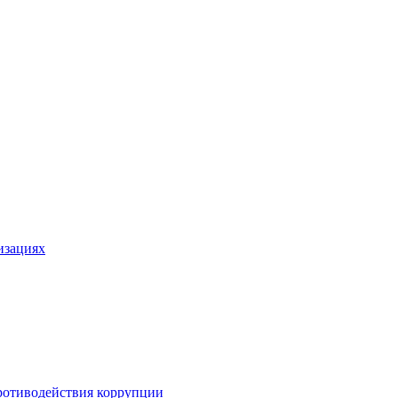
изациях
ротиводействия коррупции