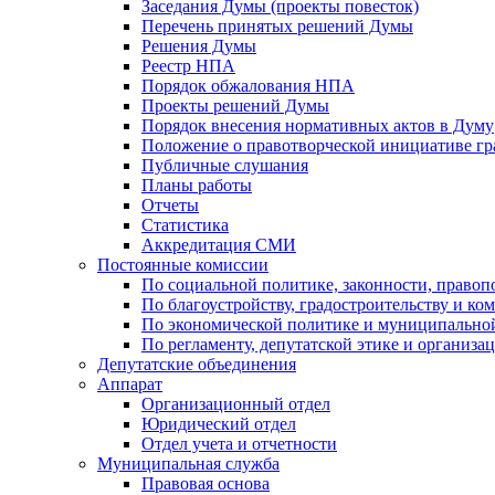
Заседания Думы (проекты повесток)
Перечень принятых решений Думы
Решения Думы
Реестр НПА
Порядок обжалования НПА
Проекты решений Думы
Порядок внесения нормативных актов в Думу
Положение о правотворческой инициативе г
Публичные слушания
Планы работы
Отчеты
Статистика
Аккредитация СМИ
Постоянные комиссии
По социальной политике, законности, правоп
По благоустройству, градостроительству и ко
По экономической политике и муниципально
По регламенту, депутатской этике и организ
Депутатские объединения
Аппарат
Организационный отдел
Юридический отдел
Отдел учета и отчетности
Муниципальная служба
Правовая основа