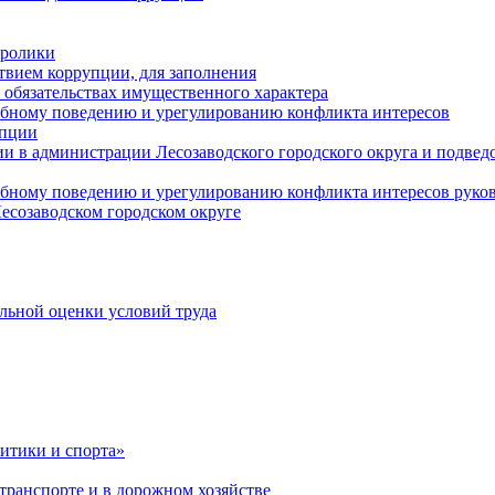
оролики
твием коррупции, для заполнения
и обязательствах имущественного характера
ебному поведению и урегулированию конфликта интересов
упции
и в администрации Лесозаводского городского округа и подве
ебному поведению и урегулированию конфликта интересов рук
есозаводском городском округе
льной оценки условий труда
итики и спорта»
ранспорте и в дорожном хозяйстве