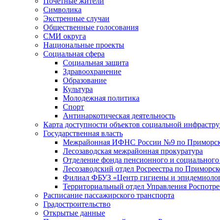
Почетные жители
Символика
Экстренные случаи
Общественные голосования
СМИ округа
Национальные проекты
Социальная сфера
Социальная защита
Здравоохранение
Образование
Культура
Молодежная политика
Спорт
Антинаркотическая деятельность
Карта доступности объектов социальной инфрастр
Государственная власть
Межрайонная ИФНС России №9 по Приморск
Лесозаводская межрайонная прокуратура
Отделение фонда пенсионного и социального
Лесозаводский отдел Росреестра по Приморс
Филиал ФБУЗ «Центр гигиены и эпидемиологи
Территориальный отдел Управления Роспотре
Расписание пассажирского транспорта
Градостроительство
Открытые данные