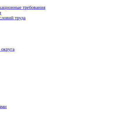
кационные требования
и
словий труда
 округа
ями