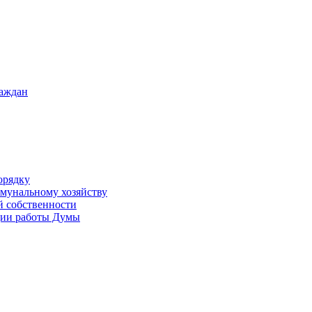
раждан
орядку
ммунальному хозяйству
й собственности
ации работы Думы