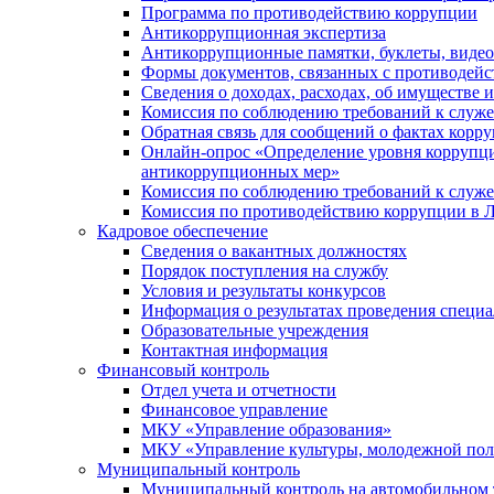
Программа по противодействию коррупции
Антикоррупционная экспертиза
Антикоррупционные памятки, буклеты, виде
Формы документов, связанных с противодейс
Сведения о доходах, расходах, об имуществе 
Комиссия по соблюдению требований к служ
Обратная связь для сообщений о фактах корр
Онлайн-опрос «Определение уровня коррупци
антикоррупционных мер»
Комиссия по соблюдению требований к служ
Комиссия по противодействию коррупции в Л
Кадровое обеспечение
Сведения о вакантных должностях
Порядок поступления на службу
Условия и результаты конкурсов
Информация о результатах проведения специа
Образовательные учреждения
Контактная информация
Финансовый контроль
Отдел учета и отчетности
Финансовое управление
МКУ «Управление образования»
МКУ «Управление культуры, молодежной пол
Муниципальный контроль
Муниципальный контроль на автомобильном т