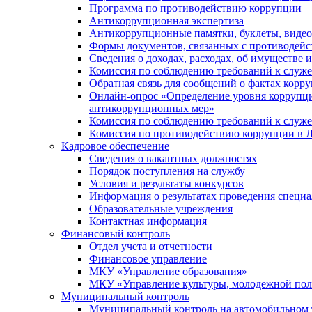
Программа по противодействию коррупции
Антикоррупционная экспертиза
Антикоррупционные памятки, буклеты, виде
Формы документов, связанных с противодейс
Сведения о доходах, расходах, об имуществе 
Комиссия по соблюдению требований к служ
Обратная связь для сообщений о фактах корр
Онлайн-опрос «Определение уровня коррупци
антикоррупционных мер»
Комиссия по соблюдению требований к служ
Комиссия по противодействию коррупции в Л
Кадровое обеспечение
Сведения о вакантных должностях
Порядок поступления на службу
Условия и результаты конкурсов
Информация о результатах проведения специа
Образовательные учреждения
Контактная информация
Финансовый контроль
Отдел учета и отчетности
Финансовое управление
МКУ «Управление образования»
МКУ «Управление культуры, молодежной пол
Муниципальный контроль
Муниципальный контроль на автомобильном т