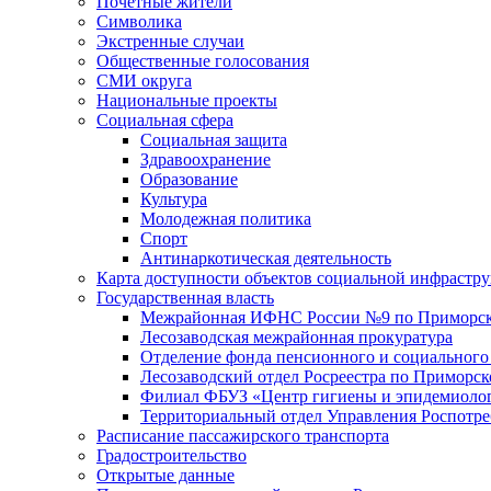
Почетные жители
Символика
Экстренные случаи
Общественные голосования
СМИ округа
Национальные проекты
Социальная сфера
Социальная защита
Здравоохранение
Образование
Культура
Молодежная политика
Спорт
Антинаркотическая деятельность
Карта доступности объектов социальной инфрастр
Государственная власть
Межрайонная ИФНС России №9 по Приморск
Лесозаводская межрайонная прокуратура
Отделение фонда пенсионного и социального
Лесозаводский отдел Росреестра по Приморс
Филиал ФБУЗ «Центр гигиены и эпидемиологи
Территориальный отдел Управления Роспотре
Расписание пассажирского транспорта
Градостроительство
Открытые данные