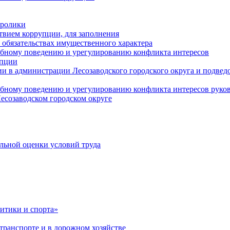
оролики
твием коррупции, для заполнения
и обязательствах имущественного характера
ебному поведению и урегулированию конфликта интересов
упции
и в администрации Лесозаводского городского округа и подве
ебному поведению и урегулированию конфликта интересов рук
есозаводском городском округе
льной оценки условий труда
итики и спорта»
ранспорте и в дорожном хозяйстве