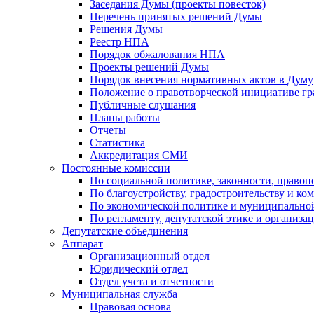
Заседания Думы (проекты повесток)
Перечень принятых решений Думы
Решения Думы
Реестр НПА
Порядок обжалования НПА
Проекты решений Думы
Порядок внесения нормативных актов в Думу
Положение о правотворческой инициативе г
Публичные слушания
Планы работы
Отчеты
Статистика
Аккредитация СМИ
Постоянные комиссии
По социальной политике, законности, правоп
По благоустройству, градостроительству и ко
По экономической политике и муниципально
По регламенту, депутатской этике и организ
Депутатские объединения
Аппарат
Организационный отдел
Юридический отдел
Отдел учета и отчетности
Муниципальная служба
Правовая основа