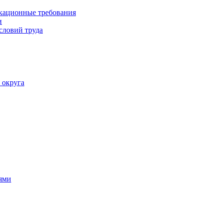
кационные требования
и
словий труда
 округа
ями