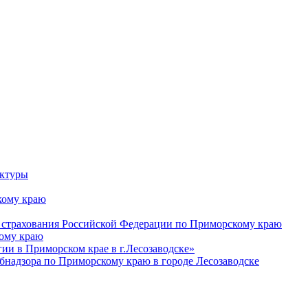
уктуры
ому краю
 страхования Российской Федерации по Приморскому краю
кому краю
и в Приморском крае в г.Лесозаводске»
бнадзора по Приморскому краю в городе Лесозаводске