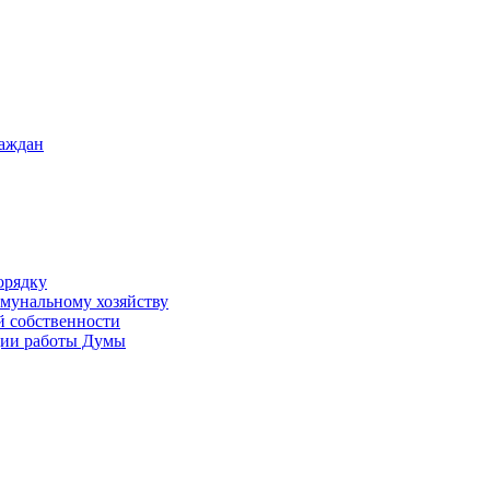
раждан
орядку
ммунальному хозяйству
й собственности
ации работы Думы