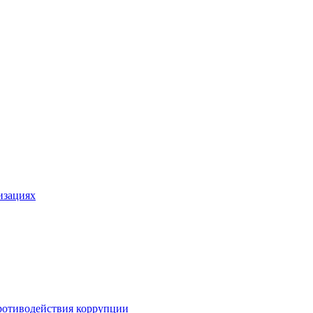
изациях
ротиводействия коррупции