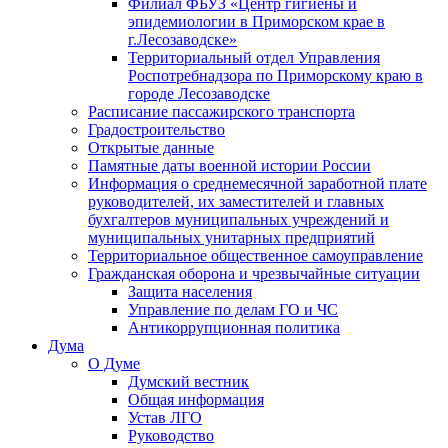
Филиал ФБУЗ «Центр гигиены и
эпидемиологии в Приморском крае в
г.Лесозаводске»
Территориальный отдел Управления
Роспотребнадзора по Приморскому краю в
городе Лесозаводске
Расписание пассажирского транспорта
Градостроительство
Открытые данные
Памятные даты военной истории России
Информация о среднемесячной заработной плате
руководителей, их заместителей и главных
бухгалтеров муниципальных учреждений и
муниципальных унитарных предприятий
Территориальное общественное самоуправление
Гражданская оборона и чрезвычайные ситуации
Защита населения
Управление по делам ГО и ЧС
Антикоррупционная политика
Дума
О Думе
Думский вестник
Общая информация
Устав ЛГО
Руководство