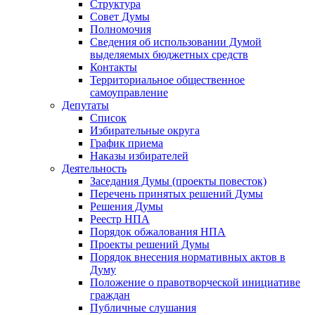
Структура
Совет Думы
Полномочия
Сведения об использовании Думой
выделяемых бюджетных средств
Контакты
Территориальное общественное
самоуправление
Депутаты
Список
Избирательные округа
График приема
Наказы избирателей
Деятельность
Заседания Думы (проекты повесток)
Перечень принятых решений Думы
Решения Думы
Реестр НПА
Порядок обжалования НПА
Проекты решений Думы
Порядок внесения нормативных актов в
Думу
Положение о правотворческой инициативе
граждан
Публичные слушания