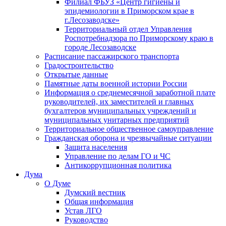
Филиал ФБУЗ «Центр гигиены и
эпидемиологии в Приморском крае в
г.Лесозаводске»
Территориальный отдел Управления
Роспотребнадзора по Приморскому краю в
городе Лесозаводске
Расписание пассажирского транспорта
Градостроительство
Открытые данные
Памятные даты военной истории России
Информация о среднемесячной заработной плате
руководителей, их заместителей и главных
бухгалтеров муниципальных учреждений и
муниципальных унитарных предприятий
Территориальное общественное самоуправление
Гражданская оборона и чрезвычайные ситуации
Защита населения
Управление по делам ГО и ЧС
Антикоррупционная политика
Дума
О Думе
Думский вестник
Общая информация
Устав ЛГО
Руководство