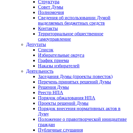
Структура
Совет Думы
Полномочия
Сведения об использовании Думой
выделяемых бюджетных средств
Контакты
Территориальное общественное
самоуправление
Депутаты
Список
Избирательные округа
График приема
Наказы избирателей
Деятельность
Заседания Думы (проекты повесток)
Перечень принятых решений Думы
Решения Думы
Реестр НПА
Порядок обжалования НПА
Проекты решений Думы
Порядок внесения нормативных актов в
Думу
Положение о правотворческой инициативе
граждан
Публичные слушания