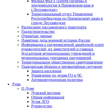
Филиал ФБУЗ «Центр гигиены и
эпидемиологии в Приморском крае в
г.Лесозаводске»
Территориальный отдел Управления
Роспотребнадзора по Приморскому краю в
городе Лесозаводске
Расписание пассажирского транспорта
Градостроительство
Открытые данные
Памятные даты военной истории России
Информация о среднемесячной заработной плате
руководителей, их заместителей и главных
бухгалтеров муниципальных учреждений и
муниципальных унитарных предприятий
Территориальное общественное самоуправление
Гражданская оборона и чрезвычайные ситуации
Защита населения
Управление по делам ГО и ЧС
Антикоррупционная политика
Дума
О Думе
Думский вестник
Общая информация
Устав ЛГО
Руководство