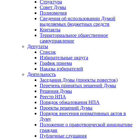
Структура
Совет Думы
Полномочия
Сведения об использовании Думой
выделяемых бюджетных средств
Контакты
Территориальное общественное
самоуправление
Депутаты
Список
Избирательные округа
График приема
Наказы избирателей
Деятельность
Заседания Думы (проекты повесток)
Перечень принятых решений Думы
Решения Думы
Реестр НПА
Порядок обжалования НПА
Проекты решений Думы
Порядок внесения нормативных актов в
Думу
Положение о правотворческой инициативе
граждан
Публичные слушания