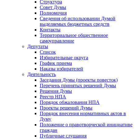
Структура
Совет Думы
Полномочия
Сведения об использовании Думой
выделяемых бюджетных средств
Контакты
Территориальное общественное
самоуправление
Депутаты
Список
Избирательные округа
График приема
Наказы избирателей
Деятельность
Заседания Думы (проекты повесток)
Перечень принятых решений Думы
Решения Думы
Реестр НПА
Порядок обжалования НПА
Проекты решений Думы
Порядок внесения нормативных актов в
Думу
Положение о правотворческой инициативе
граждан
Публичные слушания