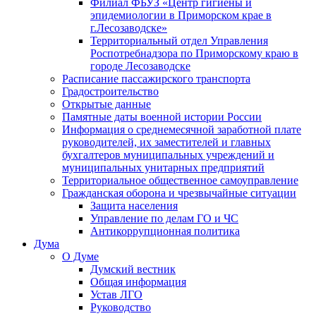
Филиал ФБУЗ «Центр гигиены и
эпидемиологии в Приморском крае в
г.Лесозаводске»
Территориальный отдел Управления
Роспотребнадзора по Приморскому краю в
городе Лесозаводске
Расписание пассажирского транспорта
Градостроительство
Открытые данные
Памятные даты военной истории России
Информация о среднемесячной заработной плате
руководителей, их заместителей и главных
бухгалтеров муниципальных учреждений и
муниципальных унитарных предприятий
Территориальное общественное самоуправление
Гражданская оборона и чрезвычайные ситуации
Защита населения
Управление по делам ГО и ЧС
Антикоррупционная политика
Дума
О Думе
Думский вестник
Общая информация
Устав ЛГО
Руководство