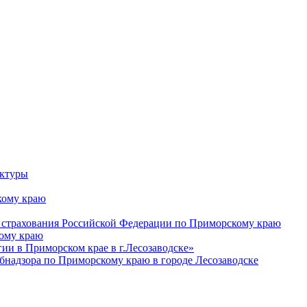
уктуры
ому краю
 страхования Российской Федерации по Приморскому краю
кому краю
и в Приморском крае в г.Лесозаводске»
бнадзора по Приморскому краю в городе Лесозаводске