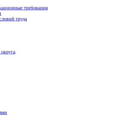
кационные требования
и
словий труда
 округа
ями