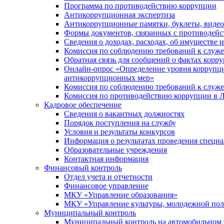
Программа по противодействию коррупции
Антикоррупционная экспертиза
Антикоррупционные памятки, буклеты, виде
Формы документов, связанных с противодейс
Сведения о доходах, расходах, об имуществе 
Комиссия по соблюдению требований к служ
Обратная связь для сообщений о фактах корр
Онлайн-опрос «Определение уровня коррупци
антикоррупционных мер»
Комиссия по соблюдению требований к служ
Комиссия по противодействию коррупции в Л
Кадровое обеспечение
Сведения о вакантных должностях
Порядок поступления на службу
Условия и результаты конкурсов
Информация о результатах проведения специа
Образовательные учреждения
Контактная информация
Финансовый контроль
Отдел учета и отчетности
Финансовое управление
МКУ «Управление образования»
МКУ «Управление культуры, молодежной пол
Муниципальный контроль
Муниципальный контроль на автомобильном т