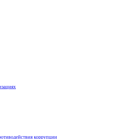
изациях
ротиводействия коррупции