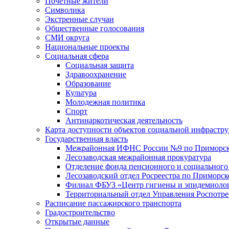
Почетные жители
Символика
Экстренные случаи
Общественные голосования
СМИ округа
Национальные проекты
Социальная сфера
Социальная защита
Здравоохранение
Образование
Культура
Молодежная политика
Спорт
Антинаркотическая деятельность
Карта доступности объектов социальной инфрастр
Государственная власть
Межрайонная ИФНС России №9 по Приморск
Лесозаводская межрайонная прокуратура
Отделение фонда пенсионного и социального
Лесозаводский отдел Росреестра по Приморс
Филиал ФБУЗ «Центр гигиены и эпидемиологи
Территориальный отдел Управления Роспотре
Расписание пассажирского транспорта
Градостроительство
Открытые данные