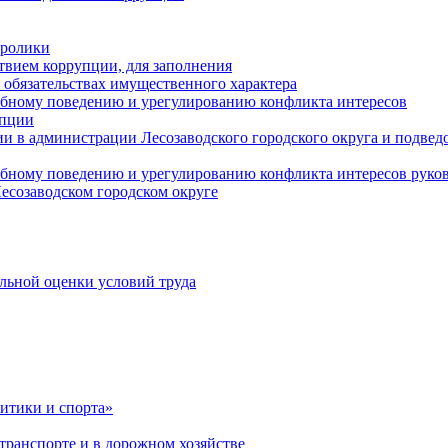
оролики
твием коррупции, для заполнения
и обязательствах имущественного характера
ебному поведению и урегулированию конфликта интересов
упции
и в администрации Лесозаводского городского округа и подве
ебному поведению и урегулированию конфликта интересов рук
есозаводском городском округе
льной оценки условий труда
итики и спорта»
ранспорте и в дорожном хозяйстве