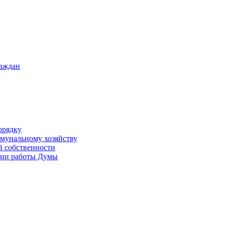
раждан
орядку
ммунальному хозяйству
й собственности
ации работы Думы