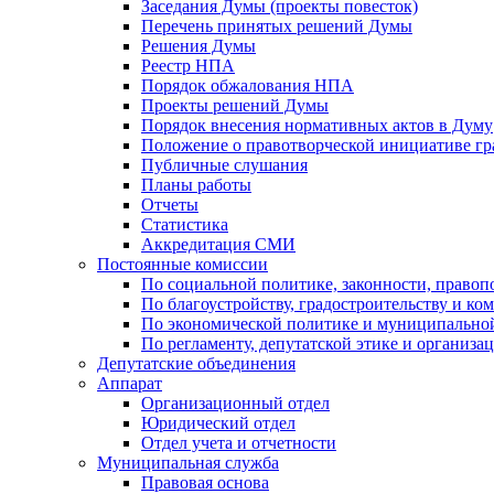
Заседания Думы (проекты повесток)
Перечень принятых решений Думы
Решения Думы
Реестр НПА
Порядок обжалования НПА
Проекты решений Думы
Порядок внесения нормативных актов в Думу
Положение о правотворческой инициативе г
Публичные слушания
Планы работы
Отчеты
Статистика
Аккредитация СМИ
Постоянные комиссии
По социальной политике, законности, правоп
По благоустройству, градостроительству и ко
По экономической политике и муниципально
По регламенту, депутатской этике и организ
Депутатские объединения
Аппарат
Организационный отдел
Юридический отдел
Отдел учета и отчетности
Муниципальная служба
Правовая основа