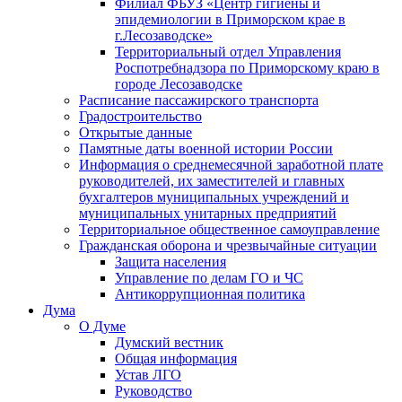
Филиал ФБУЗ «Центр гигиены и
эпидемиологии в Приморском крае в
г.Лесозаводске»
Территориальный отдел Управления
Роспотребнадзора по Приморскому краю в
городе Лесозаводске
Расписание пассажирского транспорта
Градостроительство
Открытые данные
Памятные даты военной истории России
Информация о среднемесячной заработной плате
руководителей, их заместителей и главных
бухгалтеров муниципальных учреждений и
муниципальных унитарных предприятий
Территориальное общественное самоуправление
Гражданская оборона и чрезвычайные ситуации
Защита населения
Управление по делам ГО и ЧС
Антикоррупционная политика
Дума
О Думе
Думский вестник
Общая информация
Устав ЛГО
Руководство