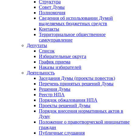
Структура
Совет Думы
Полномочия
Сведения об использовании Думой
выделяемых бюджетных средств
Контакты
Территориальное общественное
самоуправление
Депутаты
Список
Избирательные округа
График приема
Наказы избирателей
Деятельность
Заседания Думы (проекты повесток)
Перечень принятых решений Думы
Решения Думы
Реестр НПА
Порядок обжалования НПА
Проекты решений Думы
Порядок внесения нормативных актов в
Думу
Положение о правотворческой инициативе
граждан
Публичные слушания