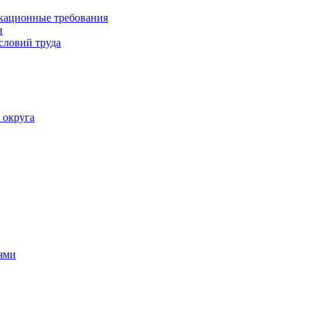
кационные требования
и
словий труда
 округа
ями