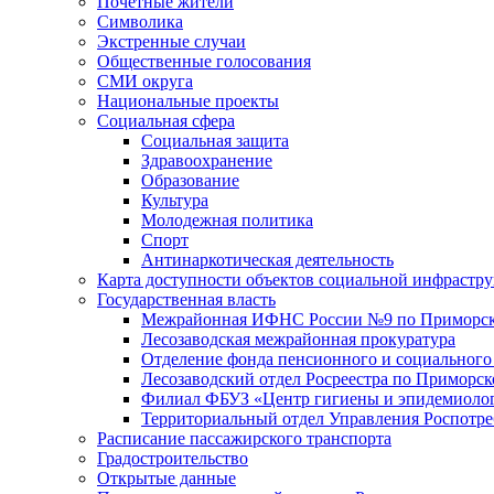
Почетные жители
Символика
Экстренные случаи
Общественные голосования
СМИ округа
Национальные проекты
Социальная сфера
Социальная защита
Здравоохранение
Образование
Культура
Молодежная политика
Спорт
Антинаркотическая деятельность
Карта доступности объектов социальной инфрастр
Государственная власть
Межрайонная ИФНС России №9 по Приморск
Лесозаводская межрайонная прокуратура
Отделение фонда пенсионного и социального
Лесозаводский отдел Росреестра по Приморс
Филиал ФБУЗ «Центр гигиены и эпидемиологи
Территориальный отдел Управления Роспотре
Расписание пассажирского транспорта
Градостроительство
Открытые данные