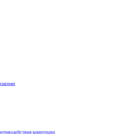
изациях
ротиводействия коррупции