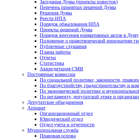
Заседания Думы (проекты повесток)
Перечень принятых решений Думы
Решения Думы
Реестр НПА
Порядок обжалования НПА
Проекты решений Думы
Порядок внесения нормативных актов в Думу
Положение о правотворческой инициативе г
Публичные слушания
Планы работы
Отчеты
Статистика
Аккредитация СМИ
Постоянные комиссии
По социальной политике, законности, правоп
По благоустройству, градостроительству и ко
По экономической политике и муниципально
По регламенту, депутатской этике и организ
Депутатские объединения
Аппарат
Организационный отдел
Юридический отдел
Отдел учета и отчетности
Муниципальная служба
Правовая основа