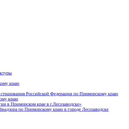
уктуры
ому краю
 страхования Российской Федерации по Приморскому краю
кому краю
и в Приморском крае в г.Лесозаводске»
бнадзора по Приморскому краю в городе Лесозаводске