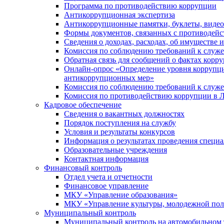
Программа по противодействию коррупции
Антикоррупционная экспертиза
Антикоррупционные памятки, буклеты, виде
Формы документов, связанных с противодейс
Сведения о доходах, расходах, об имуществе 
Комиссия по соблюдению требований к служ
Обратная связь для сообщений о фактах корр
Онлайн-опрос «Определение уровня коррупци
антикоррупционных мер»
Комиссия по соблюдению требований к служ
Комиссия по противодействию коррупции в Л
Кадровое обеспечение
Сведения о вакантных должностях
Порядок поступления на службу
Условия и результаты конкурсов
Информация о результатах проведения специа
Образовательные учреждения
Контактная информация
Финансовый контроль
Отдел учета и отчетности
Финансовое управление
МКУ «Управление образования»
МКУ «Управление культуры, молодежной пол
Муниципальный контроль
Муниципальный контроль на автомобильном т