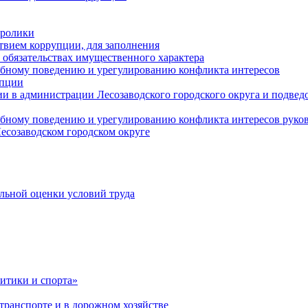
оролики
твием коррупции, для заполнения
и обязательствах имущественного характера
ебному поведению и урегулированию конфликта интересов
упции
и в администрации Лесозаводского городского округа и подве
ебному поведению и урегулированию конфликта интересов рук
есозаводском городском округе
льной оценки условий труда
итики и спорта»
ранспорте и в дорожном хозяйстве