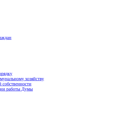
раждан
орядку
ммунальному хозяйству
й собственности
ации работы Думы