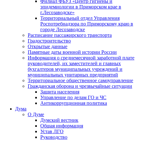
Филиал ФБУЗ «Центр гигиены и
эпидемиологии в Приморском крае в
г.Лесозаводске»
Территориальный отдел Управления
Роспотребнадзора по Приморскому краю в
городе Лесозаводске
Расписание пассажирского транспорта
Градостроительство
Открытые данные
Памятные даты военной истории России
Информация о среднемесячной заработной плате
руководителей, их заместителей и главных
бухгалтеров муниципальных учреждений и
муниципальных унитарных предприятий
Территориальное общественное самоуправление
Гражданская оборона и чрезвычайные ситуации
Защита населения
Управление по делам ГО и ЧС
Антикоррупционная политика
Дума
О Думе
Думский вестник
Общая информация
Устав ЛГО
Руководство