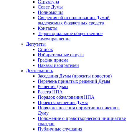
Структура
Совет Думы
Полномочия
Сведения об использовании Думой
выделяемых бюджетных средств
Контакты
Территориальное общественное
самоуправление
Депутаты
Список
Избирательные округа
График приема
Наказы избирателей
Деятельность
Заседания Думы (проекты повесток)
Перечень принятых решений Думы
Решения Думы
Реестр НПА
Порядок обжалования НПА
Проекты решений Думы
Порядок внесения нормативных актов в
Думу
Положение о правотворческой инициативе
граждан
Публичные слушания