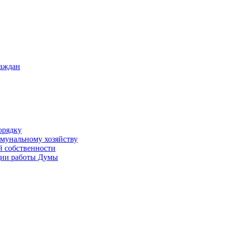
раждан
орядку
ммунальному хозяйству
й собственности
ации работы Думы