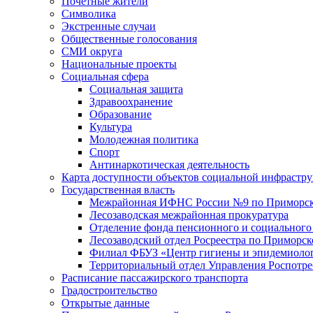
Почетные жители
Символика
Экстренные случаи
Общественные голосования
СМИ округа
Национальные проекты
Социальная сфера
Социальная защита
Здравоохранение
Образование
Культура
Молодежная политика
Спорт
Антинаркотическая деятельность
Карта доступности объектов социальной инфрастр
Государственная власть
Межрайонная ИФНС России №9 по Приморск
Лесозаводская межрайонная прокуратура
Отделение фонда пенсионного и социального
Лесозаводский отдел Росреестра по Приморс
Филиал ФБУЗ «Центр гигиены и эпидемиологи
Территориальный отдел Управления Роспотре
Расписание пассажирского транспорта
Градостроительство
Открытые данные