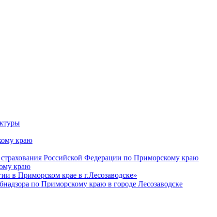
уктуры
ому краю
 страхования Российской Федерации по Приморскому краю
кому краю
и в Приморском крае в г.Лесозаводске»
бнадзора по Приморскому краю в городе Лесозаводске