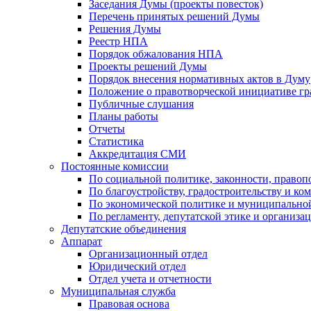
Заседания Думы (проекты повесток)
Перечень принятых решений Думы
Решения Думы
Реестр НПА
Порядок обжалования НПА
Проекты решений Думы
Порядок внесения нормативных актов в Думу
Положение о правотворческой инициативе г
Публичные слушания
Планы работы
Отчеты
Статистика
Аккредитация СМИ
Постоянные комиссии
По социальной политике, законности, правоп
По благоустройству, градостроительству и ко
По экономической политике и муниципально
По регламенту, депутатской этике и организ
Депутатские объединения
Аппарат
Организационный отдел
Юридический отдел
Отдел учета и отчетности
Муниципальная служба
Правовая основа