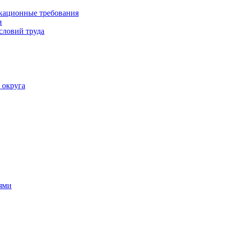
кационные требования
и
словий труда
 округа
ями