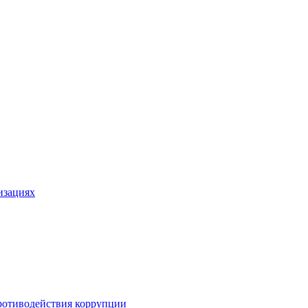
изациях
ротиводействия коррупции