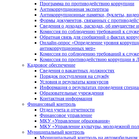
Программа по противодействию коррупции
Антикоррупционная экспертиза
Антикоррупционные памятки, буклеты, виде
Формы документов, связанных с противодейс
Сведения о доходах, расходах, об имуществе 
Комиссия по соблюдению требований к служ
Обратная связь для сообщений о фактах корр
Онлайн-опрос «Определение уровня коррупци
антикоррупционных мер»
Комиссия по соблюдению требований к служ
Комиссия по противодействию коррупции в Л
Кадровое обеспечение
Сведения о вакантных должностях
Порядок поступления на службу
Условия и результаты конкурсов
Информация о результатах проведения специа
Образовательные учреждения
Контактная информация
Финансовый контроль
Отдел учета и отчетности
Финансовое управление
МКУ «Управление образования»
МКУ «Управление культуры, молодежной пол
Муниципальный контроль
Муниципальный контроль на автомобильном т