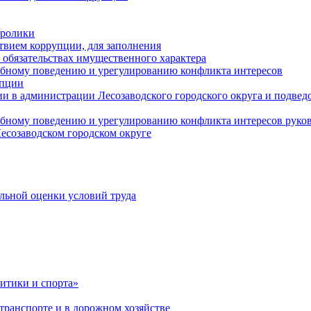
оролики
твием коррупции, для заполнения
и обязательствах имущественного характера
ебному поведению и урегулированию конфликта интересов
упции
и в администрации Лесозаводского городского округа и подве
ебному поведению и урегулированию конфликта интересов рук
есозаводском городском округе
льной оценки условий труда
итики и спорта»
ранспорте и в дорожном хозяйстве