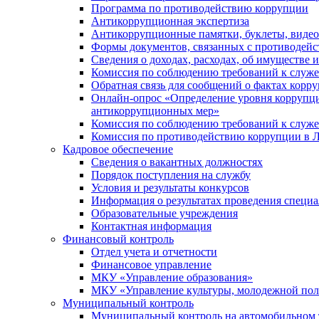
Программа по противодействию коррупции
Антикоррупционная экспертиза
Антикоррупционные памятки, буклеты, виде
Формы документов, связанных с противодейс
Сведения о доходах, расходах, об имуществе 
Комиссия по соблюдению требований к служ
Обратная связь для сообщений о фактах корр
Онлайн-опрос «Определение уровня коррупци
антикоррупционных мер»
Комиссия по соблюдению требований к служ
Комиссия по противодействию коррупции в Л
Кадровое обеспечение
Сведения о вакантных должностях
Порядок поступления на службу
Условия и результаты конкурсов
Информация о результатах проведения специа
Образовательные учреждения
Контактная информация
Финансовый контроль
Отдел учета и отчетности
Финансовое управление
МКУ «Управление образования»
МКУ «Управление культуры, молодежной пол
Муниципальный контроль
Муниципальный контроль на автомобильном т