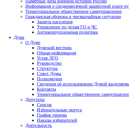
Памятные даты военной истории России
Информация о среднемесячной заработной плате р
Территориальное общественное самоуправление
Гражданская оборона и чрезвычайные ситуации
Защита населения
Управление по делам ГО и ЧС
Антикоррупционная политика
Дума
О Думе
Думский вестник
Общая информация
Устав ЛГО
Руководство
Структура
Совет Думы
Полномочия
Сведения об использовании Думой выделяем
Контакты
Территориальное общественное самоуправлен
Депутаты
Список
Избирательные округа
График приема
Наказы избирателей
Деятельность