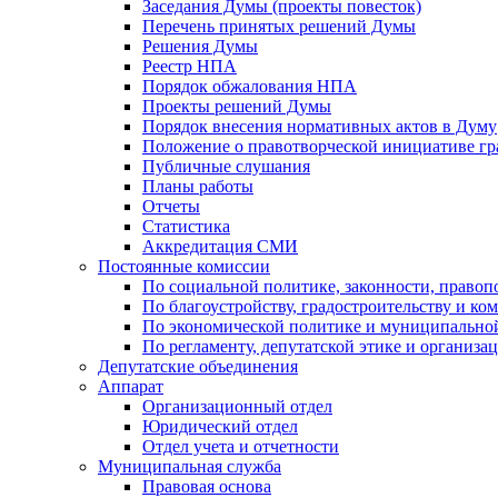
Заседания Думы (проекты повесток)
Перечень принятых решений Думы
Решения Думы
Реестр НПА
Порядок обжалования НПА
Проекты решений Думы
Порядок внесения нормативных актов в Думу
Положение о правотворческой инициативе г
Публичные слушания
Планы работы
Отчеты
Статистика
Аккредитация СМИ
Постоянные комиссии
По социальной политике, законности, правоп
По благоустройству, градостроительству и ко
По экономической политике и муниципально
По регламенту, депутатской этике и организ
Депутатские объединения
Аппарат
Организационный отдел
Юридический отдел
Отдел учета и отчетности
Муниципальная служба
Правовая основа