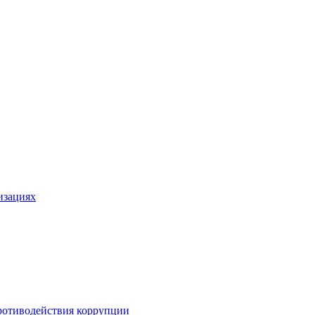
изациях
ротиводействия коррупции