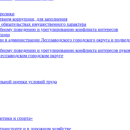
оролики
твием коррупции, для заполнения
и обязательствах имущественного характера
ебному поведению и урегулированию конфликта интересов
упции
и в администрации Лесозаводского городского округа и подве
ебному поведению и урегулированию конфликта интересов рук
есозаводском городском округе
льной оценки условий труда
итики и спорта»
ранспорте и в дорожном хозяйстве