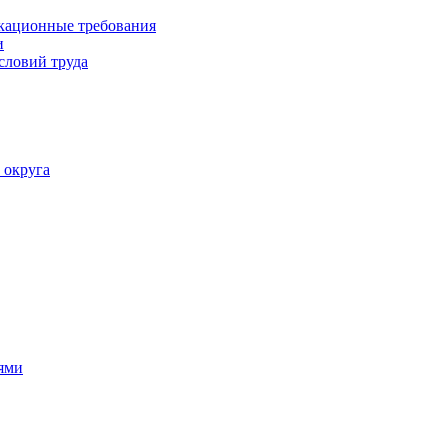
кационные требования
и
словий труда
 округа
ями