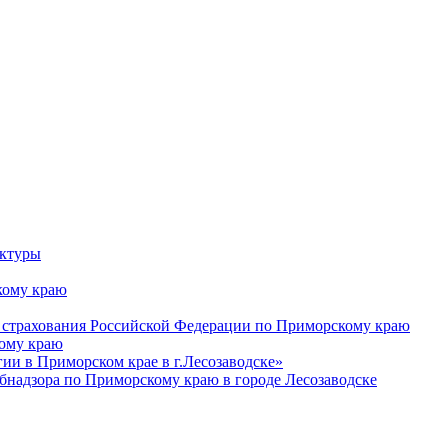
уктуры
ому краю
 страхования Российской Федерации по Приморскому краю
кому краю
и в Приморском крае в г.Лесозаводске»
бнадзора по Приморскому краю в городе Лесозаводске