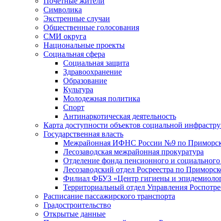
Почетные жители
Символика
Экстренные случаи
Общественные голосования
СМИ округа
Национальные проекты
Социальная сфера
Социальная защита
Здравоохранение
Образование
Культура
Молодежная политика
Спорт
Антинаркотическая деятельность
Карта доступности объектов социальной инфрастр
Государственная власть
Межрайонная ИФНС России №9 по Приморск
Лесозаводская межрайонная прокуратура
Отделение фонда пенсионного и социального
Лесозаводский отдел Росреестра по Приморс
Филиал ФБУЗ «Центр гигиены и эпидемиологи
Территориальный отдел Управления Роспотре
Расписание пассажирского транспорта
Градостроительство
Открытые данные