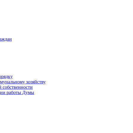
раждан
орядку
ммунальному хозяйству
й собственности
ации работы Думы