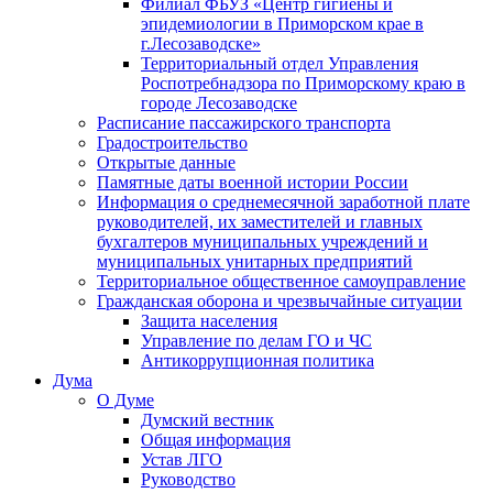
Филиал ФБУЗ «Центр гигиены и
эпидемиологии в Приморском крае в
г.Лесозаводске»
Территориальный отдел Управления
Роспотребнадзора по Приморскому краю в
городе Лесозаводске
Расписание пассажирского транспорта
Градостроительство
Открытые данные
Памятные даты военной истории России
Информация о среднемесячной заработной плате
руководителей, их заместителей и главных
бухгалтеров муниципальных учреждений и
муниципальных унитарных предприятий
Территориальное общественное самоуправление
Гражданская оборона и чрезвычайные ситуации
Защита населения
Управление по делам ГО и ЧС
Антикоррупционная политика
Дума
О Думе
Думский вестник
Общая информация
Устав ЛГО
Руководство