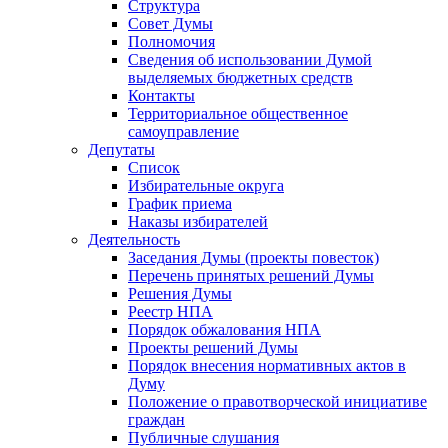
Структура
Совет Думы
Полномочия
Сведения об использовании Думой
выделяемых бюджетных средств
Контакты
Территориальное общественное
самоуправление
Депутаты
Список
Избирательные округа
График приема
Наказы избирателей
Деятельность
Заседания Думы (проекты повесток)
Перечень принятых решений Думы
Решения Думы
Реестр НПА
Порядок обжалования НПА
Проекты решений Думы
Порядок внесения нормативных актов в
Думу
Положение о правотворческой инициативе
граждан
Публичные слушания