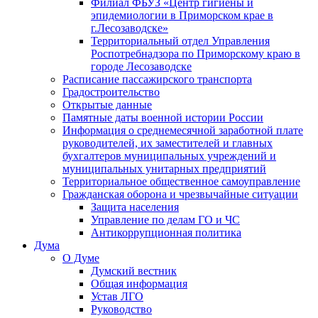
Филиал ФБУЗ «Центр гигиены и
эпидемиологии в Приморском крае в
г.Лесозаводске»
Территориальный отдел Управления
Роспотребнадзора по Приморскому краю в
городе Лесозаводске
Расписание пассажирского транспорта
Градостроительство
Открытые данные
Памятные даты военной истории России
Информация о среднемесячной заработной плате
руководителей, их заместителей и главных
бухгалтеров муниципальных учреждений и
муниципальных унитарных предприятий
Территориальное общественное самоуправление
Гражданская оборона и чрезвычайные ситуации
Защита населения
Управление по делам ГО и ЧС
Антикоррупционная политика
Дума
О Думе
Думский вестник
Общая информация
Устав ЛГО
Руководство