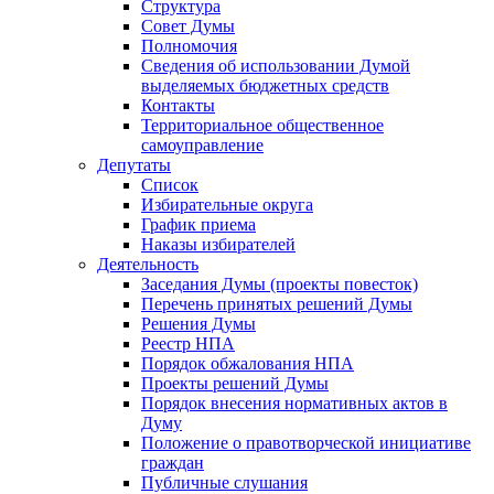
Структура
Совет Думы
Полномочия
Сведения об использовании Думой
выделяемых бюджетных средств
Контакты
Территориальное общественное
самоуправление
Депутаты
Список
Избирательные округа
График приема
Наказы избирателей
Деятельность
Заседания Думы (проекты повесток)
Перечень принятых решений Думы
Решения Думы
Реестр НПА
Порядок обжалования НПА
Проекты решений Думы
Порядок внесения нормативных актов в
Думу
Положение о правотворческой инициативе
граждан
Публичные слушания