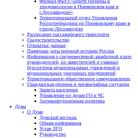
Филиал ФБУЗ «Центр гигиены и
эпидемиологии в Приморском крае в
г.Лесозаводске»
Территориальный отдел Управления
Роспотребнадзора по Приморскому краю в
городе Лесозаводске
Расписание пассажирского транспорта
Градостроительство
Открытые данные
Памятные даты военной истории России
Информация о среднемесячной заработной плате
руководителей, их заместителей и главных
бухгалтеров муниципальных учреждений и
муниципальных унитарных предприятий
Территориальное общественное самоуправление
Гражданская оборона и чрезвычайные ситуации
Защита населения
Управление по делам ГО и ЧС
Антикоррупционная политика
Дума
О Думе
Думский вестник
Общая информация
Устав ЛГО
Руководство