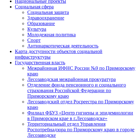
Национальные проекты
Социальная сфера
Социальная защита
Здравоохранение
Образование
Культура
Молодежная политика
Спорт
Антинаркотическая деятельность
Карта доступности объектов социальной
инфраструктуры
Государственная власть
Межрайонная ИФНС России №9 по Приморскому
краю
Лесозаводская межрайонная прокуратура
Отделение фонда пенсионного и социального
страхования Российской Федерации по
Приморскому краю
Лесозаводский отдел Росреестра по Приморскому
краю
Филиал ФБУЗ «Центр гигиены и эпидемиологии
в Приморском крае в г.Лесозаводске»
Территориальный отдел Управления
Роспотребнадзора по Приморскому краю в городе
Лесозаводске