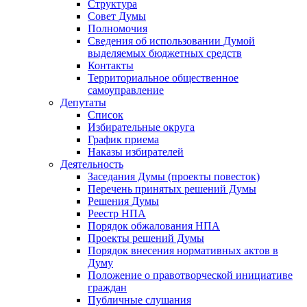
Структура
Совет Думы
Полномочия
Сведения об использовании Думой
выделяемых бюджетных средств
Контакты
Территориальное общественное
самоуправление
Депутаты
Список
Избирательные округа
График приема
Наказы избирателей
Деятельность
Заседания Думы (проекты повесток)
Перечень принятых решений Думы
Решения Думы
Реестр НПА
Порядок обжалования НПА
Проекты решений Думы
Порядок внесения нормативных актов в
Думу
Положение о правотворческой инициативе
граждан
Публичные слушания