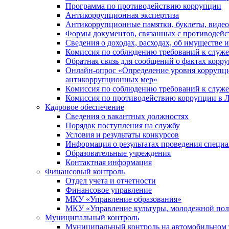
Программа по противодействию коррупции
Антикоррупционная экспертиза
Антикоррупционные памятки, буклеты, виде
Формы документов, связанных с противодейс
Сведения о доходах, расходах, об имуществе 
Комиссия по соблюдению требований к служ
Обратная связь для сообщений о фактах корр
Онлайн-опрос «Определение уровня коррупци
антикоррупционных мер»
Комиссия по соблюдению требований к служ
Комиссия по противодействию коррупции в Л
Кадровое обеспечение
Сведения о вакантных должностях
Порядок поступления на службу
Условия и результаты конкурсов
Информация о результатах проведения специа
Образовательные учреждения
Контактная информация
Финансовый контроль
Отдел учета и отчетности
Финансовое управление
МКУ «Управление образования»
МКУ «Управление культуры, молодежной пол
Муниципальный контроль
Муниципальный контроль на автомобильном т