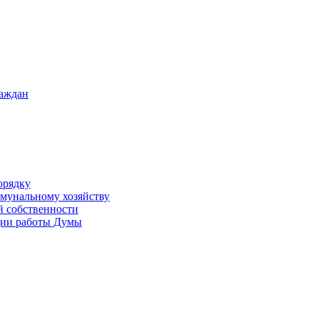
раждан
орядку
ммунальному хозяйству
й собственности
ации работы Думы