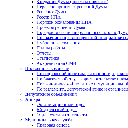
Заседания Думы (проекты повесток)
Перечень принятых решений Думы
Решения Думы
Реестр НПА
Порядок обжалования НПА
Проекты решений Думы
Порядок внесения нормативных актов в Думу
Положение о правотворческой инициативе г
Публичные слушания
Планы работы
Отчеты
Статистика
Аккредитация СМИ
Постоянные комиссии
По социальной политике, законности, правоп
По благоустройству, градостроительству и ко
По экономической политике и муниципально
По регламенту, депутатской этике и организ
Депутатские объединения
Аппарат
Организационный отдел
Юридический отдел
Отдел учета и отчетности
Муниципальная служба
Правовая основа