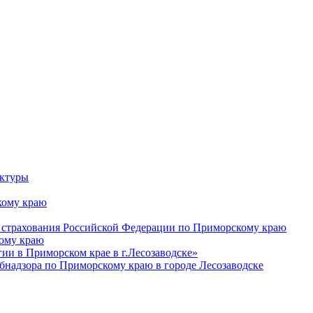
уктуры
ому краю
 страхования Российской Федерации по Приморскому краю
кому краю
и в Приморском крае в г.Лесозаводске»
бнадзора по Приморскому краю в городе Лесозаводске