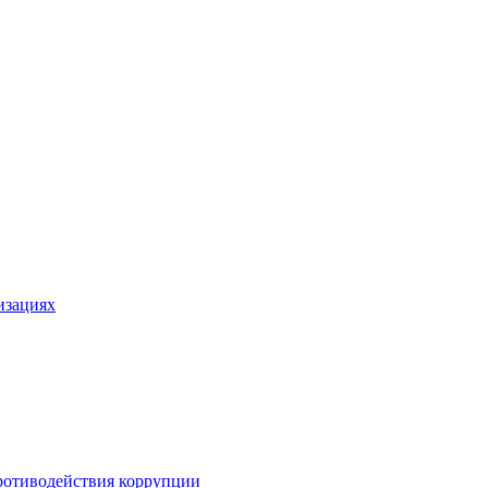
изациях
ротиводействия коррупции