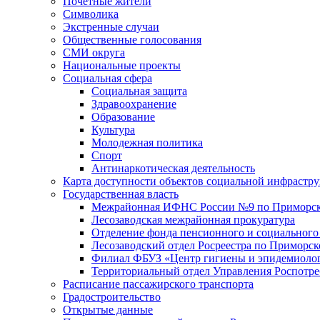
Почетные жители
Символика
Экстренные случаи
Общественные голосования
СМИ округа
Национальные проекты
Социальная сфера
Социальная защита
Здравоохранение
Образование
Культура
Молодежная политика
Спорт
Антинаркотическая деятельность
Карта доступности объектов социальной инфрастр
Государственная власть
Межрайонная ИФНС России №9 по Приморск
Лесозаводская межрайонная прокуратура
Отделение фонда пенсионного и социального
Лесозаводский отдел Росреестра по Приморс
Филиал ФБУЗ «Центр гигиены и эпидемиологи
Территориальный отдел Управления Роспотре
Расписание пассажирского транспорта
Градостроительство
Открытые данные