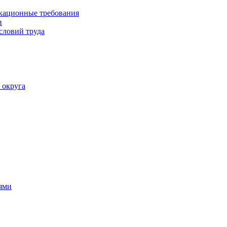
кационные требования
и
словий труда
 округа
ями