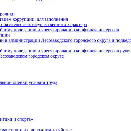
оролики
твием коррупции, для заполнения
и обязательствах имущественного характера
ебному поведению и урегулированию конфликта интересов
упции
и в администрации Лесозаводского городского округа и подве
ебному поведению и урегулированию конфликта интересов рук
есозаводском городском округе
льной оценки условий труда
итики и спорта»
ранспорте и в дорожном хозяйстве