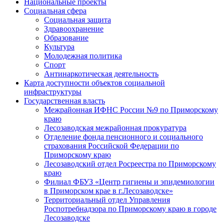
Национальные проекты
Социальная сфера
Социальная защита
Здравоохранение
Образование
Культура
Молодежная политика
Спорт
Антинаркотическая деятельность
Карта доступности объектов социальной
инфраструктуры
Государственная власть
Межрайонная ИФНС России №9 по Приморскому
краю
Лесозаводская межрайонная прокуратура
Отделение фонда пенсионного и социального
страхования Российской Федерации по
Приморскому краю
Лесозаводский отдел Росреестра по Приморскому
краю
Филиал ФБУЗ «Центр гигиены и эпидемиологии
в Приморском крае в г.Лесозаводске»
Территориальный отдел Управления
Роспотребнадзора по Приморскому краю в городе
Лесозаводске