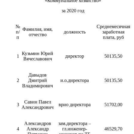
«Коммунальное хозяйство»
за 2020 год
№
Среднемесячная
Фамилия, имя,
п/
должность
заработная
отчество
п
плата, руб
Кузьмин Юрий
1
директор
50135,50
Вячеславович
Давыдов
2
Дмитрий
и.о.директора
50135,50
Владимирович
Савин Павел
3
врио директора
51702,00
Александрович
Александров
зам.директора –
4
Александр
гл.инженер-
46529,70