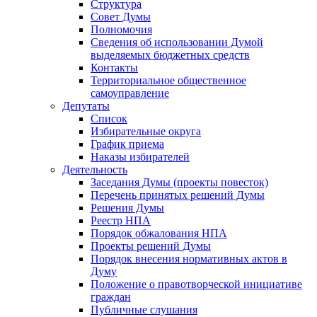
Структура
Совет Думы
Полномочия
Сведения об использовании Думой
выделяемых бюджетных средств
Контакты
Территориальное общественное
самоуправление
Депутаты
Список
Избирательные округа
График приема
Наказы избирателей
Деятельность
Заседания Думы (проекты повесток)
Перечень принятых решений Думы
Решения Думы
Реестр НПА
Порядок обжалования НПА
Проекты решений Думы
Порядок внесения нормативных актов в
Думу
Положение о правотворческой инициативе
граждан
Публичные слушания