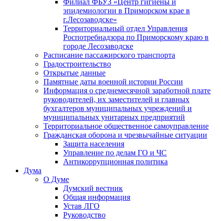
Филиал ФБУЗ «Центр гигиены и
эпидемиологии в Приморском крае в
г.Лесозаводске»
Территориальный отдел Управления
Роспотребнадзора по Приморскому краю в
городе Лесозаводске
Расписание пассажирского транспорта
Градостроительство
Открытые данные
Памятные даты военной истории России
Информация о среднемесячной заработной плате
руководителей, их заместителей и главных
бухгалтеров муниципальных учреждений и
муниципальных унитарных предприятий
Территориальное общественное самоуправление
Гражданская оборона и чрезвычайные ситуации
Защита населения
Управление по делам ГО и ЧС
Антикоррупционная политика
Дума
О Думе
Думский вестник
Общая информация
Устав ЛГО
Руководство