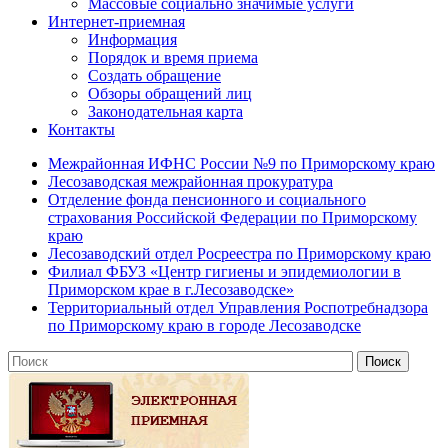
Массовые социально значимые услуги
Интернет-приемная
Информация
Порядок и время приема
Создать обращение
Обзоры обращений лиц
Законодательная карта
Контакты
Межрайонная ИФНС России №9 по Приморскому краю
Лесозаводская межрайонная прокуратура
Отделение фонда пенсионного и социального
страхования Российской Федерации по Приморскому
краю
Лесозаводский отдел Росреестра по Приморскому краю
Филиал ФБУЗ «Центр гигиены и эпидемиологии в
Приморском крае в г.Лесозаводске»
Территориальный отдел Управления Роспотребнадзора
по Приморскому краю в городе Лесозаводске