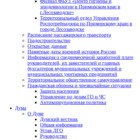
Филиал ФБУЗ «Центр гигиены и
эпидемиологии в Приморском крае в
г.Лесозаводске»
Территориальный отдел Управления
Роспотребнадзора по Приморскому краю в
городе Лесозаводске
Расписание пассажирского транспорта
Градостроительство
Открытые данные
Памятные даты военной истории России
Информация о среднемесячной заработной плате
руководителей, их заместителей и главных
бухгалтеров муниципальных учреждений и
муниципальных унитарных предприятий
Территориальное общественное самоуправление
Гражданская оборона и чрезвычайные ситуации
Защита населения
Управление по делам ГО и ЧС
Антикоррупционная политика
Дума
О Думе
Думский вестник
Общая информация
Устав ЛГО
Руководство