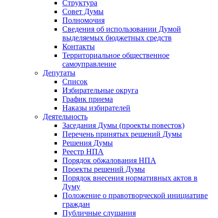
Структура
Совет Думы
Полномочия
Сведения об использовании Думой
выделяемых бюджетных средств
Контакты
Территориальное общественное
самоуправление
Депутаты
Список
Избирательные округа
График приема
Наказы избирателей
Деятельность
Заседания Думы (проекты повесток)
Перечень принятых решений Думы
Решения Думы
Реестр НПА
Порядок обжалования НПА
Проекты решений Думы
Порядок внесения нормативных актов в
Думу
Положение о правотворческой инициативе
граждан
Публичные слушания