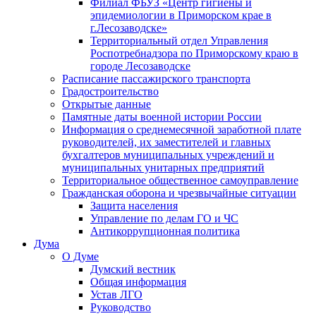
Филиал ФБУЗ «Центр гигиены и
эпидемиологии в Приморском крае в
г.Лесозаводске»
Территориальный отдел Управления
Роспотребнадзора по Приморскому краю в
городе Лесозаводске
Расписание пассажирского транспорта
Градостроительство
Открытые данные
Памятные даты военной истории России
Информация о среднемесячной заработной плате
руководителей, их заместителей и главных
бухгалтеров муниципальных учреждений и
муниципальных унитарных предприятий
Территориальное общественное самоуправление
Гражданская оборона и чрезвычайные ситуации
Защита населения
Управление по делам ГО и ЧС
Антикоррупционная политика
Дума
О Думе
Думский вестник
Общая информация
Устав ЛГО
Руководство