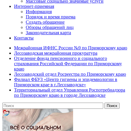
Массовые социально значимые услуги
Интернет-приемная
Информация
Порядок и время приема
Создать обращение
Обзоры обращений лиц
Законодательная карта
Контакты
Межрайонная ИФНС России №9 по Приморскому краю
Лесозаводская межрайонная прокуратура
Отделение фонда пенсионного и социального
страхования Российской Федерации по Приморскому
краю
Лесозаводский отдел Росреестра по Приморскому краю
Филиал ФБУЗ «Центр гигиены и эпидемиологии в
Приморском крае в г.Лесозаводске»
Территориальный отдел Управления Роспотребнадзора
по Приморскому краю в городе Лесозаводске