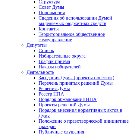
Структура
Совет Думы
Полномочия
Сведения об использовании Думой
выделяемых бюджетных средств
Контакты
Территориальное общественное
самоуправление
Депутаты
Список
Избирательные округа
График приема
Наказы избирателей
Деятельность
Заседания Думы (проекты повесток)
Перечень принятых решений Думы
Решения Думы
Реестр НПА
Порядок обжалования НПА
Проекты решений Думы
Порядок внесения нормативных актов в
Думу
Положение о правотворческой инициативе
граждан
Публичные слушания