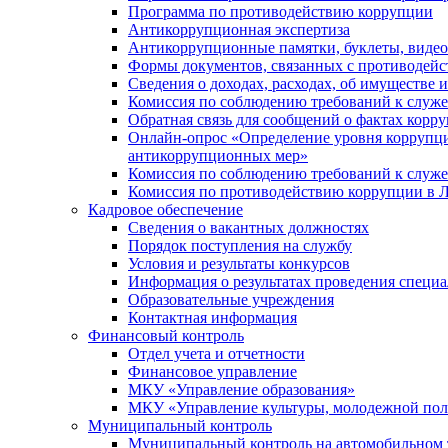
Программа по противодействию коррупции
Антикоррупционная экспертиза
Антикоррупционные памятки, буклеты, виде
Формы документов, связанных с противодейс
Сведения о доходах, расходах, об имуществе 
Комиссия по соблюдению требований к служ
Обратная связь для сообщений о фактах корр
Онлайн-опрос «Определение уровня коррупци
антикоррупционных мер»
Комиссия по соблюдению требований к служ
Комиссия по противодействию коррупции в Л
Кадровое обеспечение
Сведения о вакантных должностях
Порядок поступления на службу
Условия и результаты конкурсов
Информация о результатах проведения специа
Образовательные учреждения
Контактная информация
Финансовый контроль
Отдел учета и отчетности
Финансовое управление
МКУ «Управление образования»
МКУ «Управление культуры, молодежной пол
Муниципальный контроль
Муниципальный контроль на автомобильном т