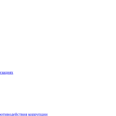
изациях
ротиводействия коррупции