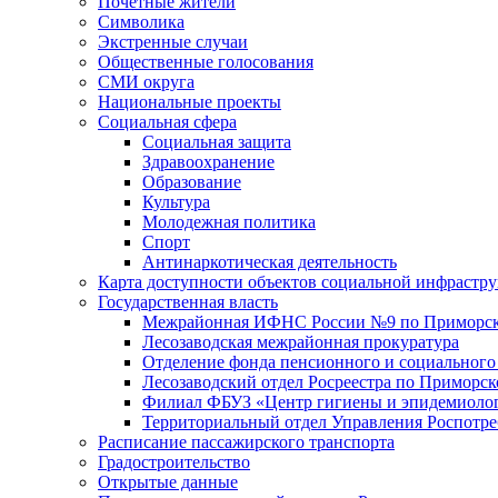
Почетные жители
Символика
Экстренные случаи
Общественные голосования
СМИ округа
Национальные проекты
Социальная сфера
Социальная защита
Здравоохранение
Образование
Культура
Молодежная политика
Спорт
Антинаркотическая деятельность
Карта доступности объектов социальной инфрастр
Государственная власть
Межрайонная ИФНС России №9 по Приморск
Лесозаводская межрайонная прокуратура
Отделение фонда пенсионного и социального
Лесозаводский отдел Росреестра по Приморс
Филиал ФБУЗ «Центр гигиены и эпидемиологи
Территориальный отдел Управления Роспотре
Расписание пассажирского транспорта
Градостроительство
Открытые данные