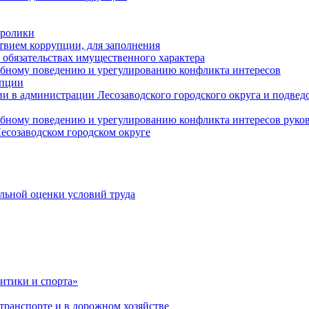
оролики
твием коррупции, для заполнения
и обязательствах имущественного характера
ебному поведению и урегулированию конфликта интересов
упции
и в администрации Лесозаводского городского округа и подве
ебному поведению и урегулированию конфликта интересов рук
есозаводском городском округе
льной оценки условий труда
итики и спорта»
ранспорте и в дорожном хозяйстве