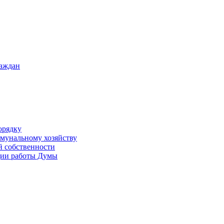
раждан
орядку
ммунальному хозяйству
й собственности
ации работы Думы