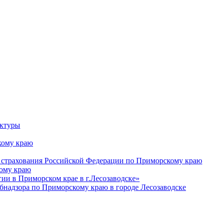
уктуры
ому краю
 страхования Российской Федерации по Приморскому краю
кому краю
и в Приморском крае в г.Лесозаводске»
бнадзора по Приморскому краю в городе Лесозаводске