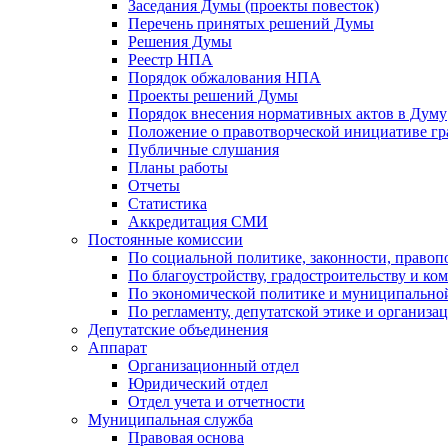
Заседания Думы (проекты повесток)
Перечень принятых решений Думы
Решения Думы
Реестр НПА
Порядок обжалования НПА
Проекты решений Думы
Порядок внесения нормативных актов в Думу
Положение о правотворческой инициативе г
Публичные слушания
Планы работы
Отчеты
Статистика
Аккредитация СМИ
Постоянные комиссии
По социальной политике, законности, правоп
По благоустройству, градостроительству и ко
По экономической политике и муниципально
По регламенту, депутатской этике и организ
Депутатские объединения
Аппарат
Организационный отдел
Юридический отдел
Отдел учета и отчетности
Муниципальная служба
Правовая основа