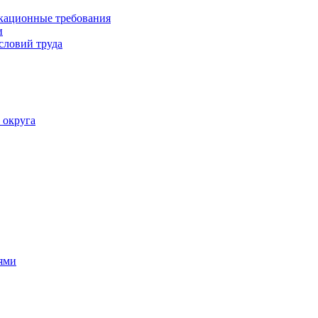
кационные требования
и
словий труда
 округа
ями