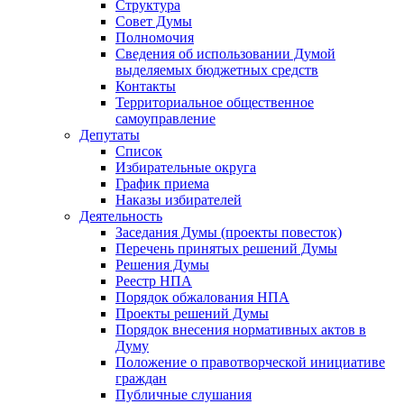
Структура
Совет Думы
Полномочия
Сведения об использовании Думой
выделяемых бюджетных средств
Контакты
Территориальное общественное
самоуправление
Депутаты
Список
Избирательные округа
График приема
Наказы избирателей
Деятельность
Заседания Думы (проекты повесток)
Перечень принятых решений Думы
Решения Думы
Реестр НПА
Порядок обжалования НПА
Проекты решений Думы
Порядок внесения нормативных актов в
Думу
Положение о правотворческой инициативе
граждан
Публичные слушания