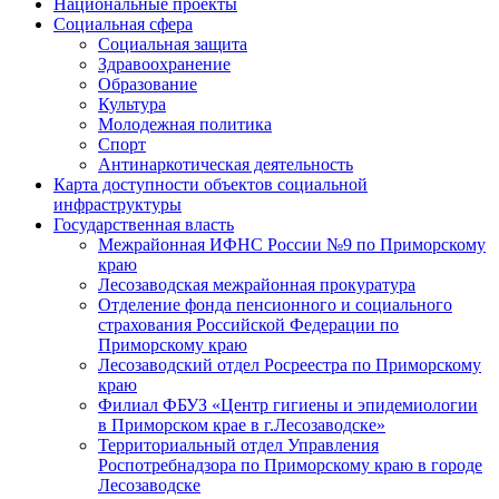
Национальные проекты
Социальная сфера
Социальная защита
Здравоохранение
Образование
Культура
Молодежная политика
Спорт
Антинаркотическая деятельность
Карта доступности объектов социальной
инфраструктуры
Государственная власть
Межрайонная ИФНС России №9 по Приморскому
краю
Лесозаводская межрайонная прокуратура
Отделение фонда пенсионного и социального
страхования Российской Федерации по
Приморскому краю
Лесозаводский отдел Росреестра по Приморскому
краю
Филиал ФБУЗ «Центр гигиены и эпидемиологии
в Приморском крае в г.Лесозаводске»
Территориальный отдел Управления
Роспотребнадзора по Приморскому краю в городе
Лесозаводске