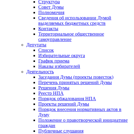
Структура
Совет Думы
Полномочия
Сведения об использовании Думой
выделяемых бюджетных средств
Контакты
Территориальное общественное
самоуправление
Депутаты
Список
Избирательные округа
График приема
Наказы избирателей
Деятельность
Заседания Думы (проекты повесток)
Перечень принятых решений Думы
Решения Думы
Реестр НПА
Порядок обжалования НПА
Проекты решений Думы
Порядок внесения нормативных актов в
Думу
Положение о правотворческой инициативе
граждан
Публичные слушания