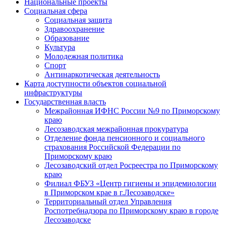
Национальные проекты
Социальная сфера
Социальная защита
Здравоохранение
Образование
Культура
Молодежная политика
Спорт
Антинаркотическая деятельность
Карта доступности объектов социальной
инфраструктуры
Государственная власть
Межрайонная ИФНС России №9 по Приморскому
краю
Лесозаводская межрайонная прокуратура
Отделение фонда пенсионного и социального
страхования Российской Федерации по
Приморскому краю
Лесозаводский отдел Росреестра по Приморскому
краю
Филиал ФБУЗ «Центр гигиены и эпидемиологии
в Приморском крае в г.Лесозаводске»
Территориальный отдел Управления
Роспотребнадзора по Приморскому краю в городе
Лесозаводске