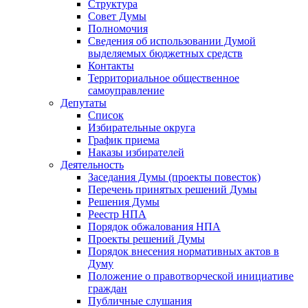
Структура
Совет Думы
Полномочия
Сведения об использовании Думой
выделяемых бюджетных средств
Контакты
Территориальное общественное
самоуправление
Депутаты
Список
Избирательные округа
График приема
Наказы избирателей
Деятельность
Заседания Думы (проекты повесток)
Перечень принятых решений Думы
Решения Думы
Реестр НПА
Порядок обжалования НПА
Проекты решений Думы
Порядок внесения нормативных актов в
Думу
Положение о правотворческой инициативе
граждан
Публичные слушания