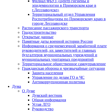
Филиал ФБУЗ «Центр гигиены и
эпидемиологии в Приморском крае в
г.Лесозаводске»
Территориальный отдел Управления
Роспотребнадзора по Приморскому краю в
городе Лесозаводске
Расписание пассажирского транспорта
Градостроительство
Открытые данные
Памятные даты военной истории России
Информация о среднемесячной заработной плате
руководителей, их заместителей и главных
бухгалтеров муниципальных учреждений и
муниципальных унитарных предприятий
Территориальное общественное самоуправление
Гражданская оборона и чрезвычайные ситуации
Защита населения
Управление по делам ГО и ЧС
Антикоррупционная политика
Дума
О Думе
Думский вестник
Общая информация
Устав ЛГО
Руководство