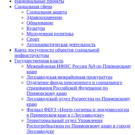
Национальные проекты
Социальная сфера
Социальная защита
Здравоохранение
Образование
Культура
Молодежная политика
Спорт
Антинаркотическая деятельность
Карта доступности объектов социальной
инфраструктуры
Государственная власть
Межрайонная ИФНС России №9 по Приморскому
краю
Лесозаводская межрайонная прокуратура
Отделение фонда пенсионного и социального
страхования Российской Федерации по
Приморскому краю
Лесозаводский отдел Росреестра по Приморскому
краю
Филиал ФБУЗ «Центр гигиены и эпидемиологии
в Приморском крае в г.Лесозаводске»
Территориальный отдел Управления
Роспотребнадзора по Приморскому краю в городе
Лесозаводске