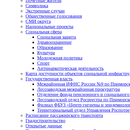
Почетные жители
Символика
Экстренные случаи
Общественные голосования
СМИ округа
Национальные проекты
Социальная сфера
Социальная защита
Здравоохранение
Образование
Культура
Молодежная политика
Спорт
Антинаркотическая деятельность
Карта доступности объектов социальной инфрастр
Государственная власть
Межрайонная ИФНС России №9 по Приморск
Лесозаводская межрайонная прокуратура
Отделение фонда пенсионного и социального
Лесозаводский отдел Росреестра по Приморс
Филиал ФБУЗ «Центр гигиены и эпидемиологи
Территориальный отдел Управления Роспотре
Расписание пассажирского транспорта
Градостроительство
Открытые данные