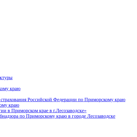
уктуры
ому краю
 страхования Российской Федерации по Приморскому краю
кому краю
и в Приморском крае в г.Лесозаводске»
бнадзора по Приморскому краю в городе Лесозаводске