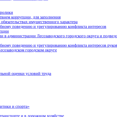
оролики
твием коррупции, для заполнения
и обязательствах имущественного характера
ебному поведению и урегулированию конфликта интересов
упции
и в администрации Лесозаводского городского округа и подве
ебному поведению и урегулированию конфликта интересов рук
есозаводском городском округе
льной оценки условий труда
итики и спорта»
ранспорте и в дорожном хозяйстве