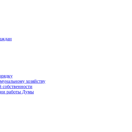
раждан
орядку
ммунальному хозяйству
й собственности
ации работы Думы