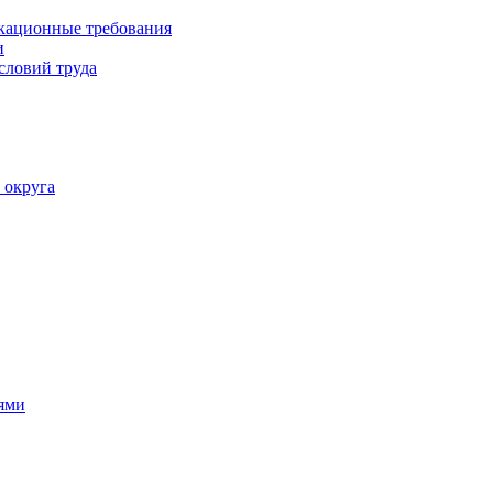
кационные требования
и
словий труда
 округа
ями