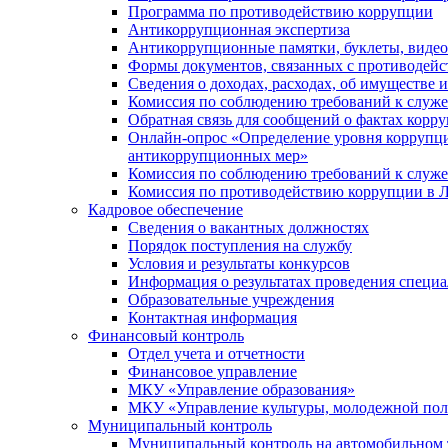
Программа по противодействию коррупции
Антикоррупционная экспертиза
Антикоррупционные памятки, буклеты, виде
Формы документов, связанных с противодейс
Сведения о доходах, расходах, об имуществе 
Комиссия по соблюдению требований к служ
Обратная связь для сообщений о фактах корр
Онлайн-опрос «Определение уровня коррупци
антикоррупционных мер»
Комиссия по соблюдению требований к служ
Комиссия по противодействию коррупции в Л
Кадровое обеспечение
Сведения о вакантных должностях
Порядок поступления на службу
Условия и результаты конкурсов
Информация о результатах проведения специа
Образовательные учреждения
Контактная информация
Финансовый контроль
Отдел учета и отчетности
Финансовое управление
МКУ «Управление образования»
МКУ «Управление культуры, молодежной пол
Муниципальный контроль
Муниципальный контроль на автомобильном т