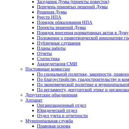
Заседания Думы (проекты повесток)
Перечень принятых решений Думы
Решения Думы
Реестр НПА
Порядок обжалования НПА
Проекты решений Думы
Порядок внесения нормативных актов в Думу
Положение о правотворческой инициативе г
Публичные слушания
Планы работы
Отчеты
Статистика
Аккредитация СМИ
Постоянные комиссии
По социальной политике, законности, правоп
По благоустройству, градостроительству и ко
По экономической политике и муниципально
По регламенту, депутатской этике и организ
Депутатские объединения
Аппарат
Организационный отдел
Юридический отдел
Отдел учета и отчетности
Муниципальная служба
Правовая основа