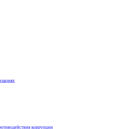
изациях
ротиводействия коррупции