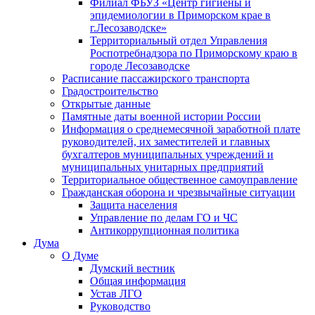
Филиал ФБУЗ «Центр гигиены и
эпидемиологии в Приморском крае в
г.Лесозаводске»
Территориальный отдел Управления
Роспотребнадзора по Приморскому краю в
городе Лесозаводске
Расписание пассажирского транспорта
Градостроительство
Открытые данные
Памятные даты военной истории России
Информация о среднемесячной заработной плате
руководителей, их заместителей и главных
бухгалтеров муниципальных учреждений и
муниципальных унитарных предприятий
Территориальное общественное самоуправление
Гражданская оборона и чрезвычайные ситуации
Защита населения
Управление по делам ГО и ЧС
Антикоррупционная политика
Дума
О Думе
Думский вестник
Общая информация
Устав ЛГО
Руководство