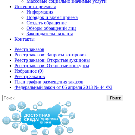
Массовые социально значимые услуги
Интернет-приемная
Информация
Порядок и время приема
Создать обращение
Обзоры обращений лиц
Законодательная карта
Контакты
Реестр заказов
Реестр заказов: Запросы котировок
Реестр заказов: Открытые аукционы
Реестр заказов: Открытые конкурсы
Избранное (0)
Реестр Заказов
План график размещения заказов
Федеральный закон от 05 апреля 2013 № 44-ФЗ