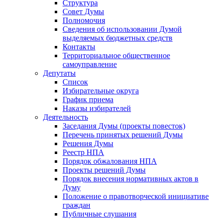
Структура
Совет Думы
Полномочия
Сведения об использовании Думой
выделяемых бюджетных средств
Контакты
Территориальное общественное
самоуправление
Депутаты
Список
Избирательные округа
График приема
Наказы избирателей
Деятельность
Заседания Думы (проекты повесток)
Перечень принятых решений Думы
Решения Думы
Реестр НПА
Порядок обжалования НПА
Проекты решений Думы
Порядок внесения нормативных актов в
Думу
Положение о правотворческой инициативе
граждан
Публичные слушания