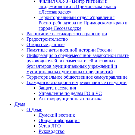
Филиал ФБУЗ «Центр гигиены и
эпидемиологии в Приморском крае в
г.Лесозаводске»
Территориальный отдел Управления
Роспотребнадзора по Приморскому краю в
городе Лесозаводске
Расписание пассажирского транспорта
Градостроительство
Открытые данные
Памятные даты военной истории России
Информация о среднемесячной заработной плате
руководителей, их заместителей и главных
бухгалтеров муниципальных учреждений и
муниципальных унитарных предприятий
Территориальное общественное самоуправление
Гражданская оборона и чрезвычайные ситуации
Защита населения
Управление по делам ГО и ЧС
Антикоррупционная политика
Дума
О Думе
Думский вестник
Общая информация
Устав ЛГО
Руководство