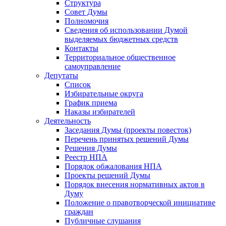
Структура
Совет Думы
Полномочия
Сведения об использовании Думой
выделяемых бюджетных средств
Контакты
Территориальное общественное
самоуправление
Депутаты
Список
Избирательные округа
График приема
Наказы избирателей
Деятельность
Заседания Думы (проекты повесток)
Перечень принятых решений Думы
Решения Думы
Реестр НПА
Порядок обжалования НПА
Проекты решений Думы
Порядок внесения нормативных актов в
Думу
Положение о правотворческой инициативе
граждан
Публичные слушания