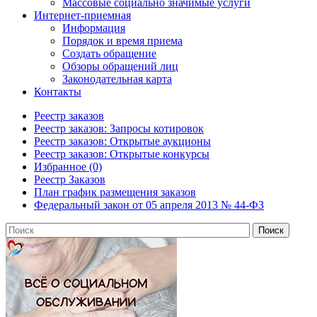
Массовые социально значимые услуги
Интернет-приемная
Информация
Порядок и время приема
Создать обращение
Обзоры обращений лиц
Законодательная карта
Контакты
Реестр заказов
Реестр заказов: Запросы котировок
Реестр заказов: Открытые аукционы
Реестр заказов: Открытые конкурсы
Избранное (0)
Реестр Заказов
План график размещения заказов
Федеральный закон от 05 апреля 2013 № 44-ФЗ