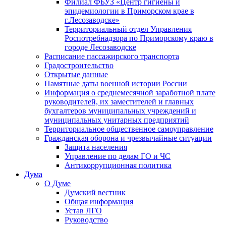
Филиал ФБУЗ «Центр гигиены и
эпидемиологии в Приморском крае в
г.Лесозаводске»
Территориальный отдел Управления
Роспотребнадзора по Приморскому краю в
городе Лесозаводске
Расписание пассажирского транспорта
Градостроительство
Открытые данные
Памятные даты военной истории России
Информация о среднемесячной заработной плате
руководителей, их заместителей и главных
бухгалтеров муниципальных учреждений и
муниципальных унитарных предприятий
Территориальное общественное самоуправление
Гражданская оборона и чрезвычайные ситуации
Защита населения
Управление по делам ГО и ЧС
Антикоррупционная политика
Дума
О Думе
Думский вестник
Общая информация
Устав ЛГО
Руководство