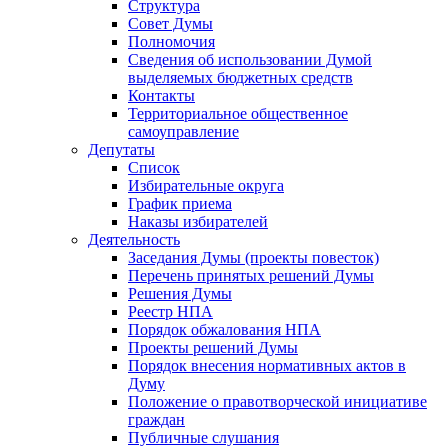
Структура
Совет Думы
Полномочия
Сведения об использовании Думой
выделяемых бюджетных средств
Контакты
Территориальное общественное
самоуправление
Депутаты
Список
Избирательные округа
График приема
Наказы избирателей
Деятельность
Заседания Думы (проекты повесток)
Перечень принятых решений Думы
Решения Думы
Реестр НПА
Порядок обжалования НПА
Проекты решений Думы
Порядок внесения нормативных актов в
Думу
Положение о правотворческой инициативе
граждан
Публичные слушания