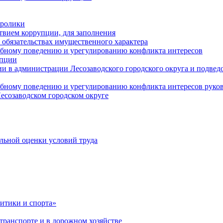
оролики
твием коррупции, для заполнения
и обязательствах имущественного характера
ебному поведению и урегулированию конфликта интересов
упции
и в администрации Лесозаводского городского округа и подве
ебному поведению и урегулированию конфликта интересов рук
есозаводском городском округе
льной оценки условий труда
итики и спорта»
ранспорте и в дорожном хозяйстве