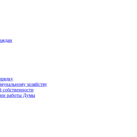
раждан
орядку
ммунальному хозяйству
й собственности
ации работы Думы