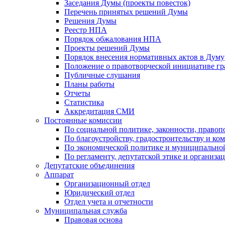
Заседания Думы (проекты повесток)
Перечень принятых решений Думы
Решения Думы
Реестр НПА
Порядок обжалования НПА
Проекты решений Думы
Порядок внесения нормативных актов в Думу
Положение о правотворческой инициативе г
Публичные слушания
Планы работы
Отчеты
Статистика
Аккредитация СМИ
Постоянные комиссии
По социальной политике, законности, правоп
По благоустройству, градостроительству и ко
По экономической политике и муниципально
По регламенту, депутатской этике и организ
Депутатские объединения
Аппарат
Организационный отдел
Юридический отдел
Отдел учета и отчетности
Муниципальная служба
Правовая основа