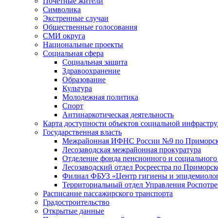
Почетные жители
Символика
Экстренные случаи
Общественные голосования
СМИ округа
Национальные проекты
Социальная сфера
Социальная защита
Здравоохранение
Образование
Культура
Молодежная политика
Спорт
Антинаркотическая деятельность
Карта доступности объектов социальной инфрастр
Государственная власть
Межрайонная ИФНС России №9 по Приморск
Лесозаводская межрайонная прокуратура
Отделение фонда пенсионного и социального
Лесозаводский отдел Росреестра по Приморс
Филиал ФБУЗ «Центр гигиены и эпидемиологи
Территориальный отдел Управления Роспотре
Расписание пассажирского транспорта
Градостроительство
Открытые данные