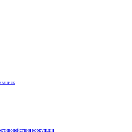
изациях
ротиводействия коррупции