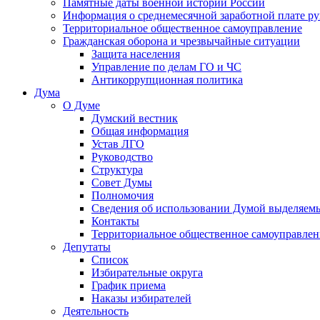
Памятные даты военной истории России
Информация о среднемесячной заработной плате р
Территориальное общественное самоуправление
Гражданская оборона и чрезвычайные ситуации
Защита населения
Управление по делам ГО и ЧС
Антикоррупционная политика
Дума
О Думе
Думский вестник
Общая информация
Устав ЛГО
Руководство
Структура
Совет Думы
Полномочия
Сведения об использовании Думой выделяем
Контакты
Территориальное общественное самоуправлен
Депутаты
Список
Избирательные округа
График приема
Наказы избирателей
Деятельность