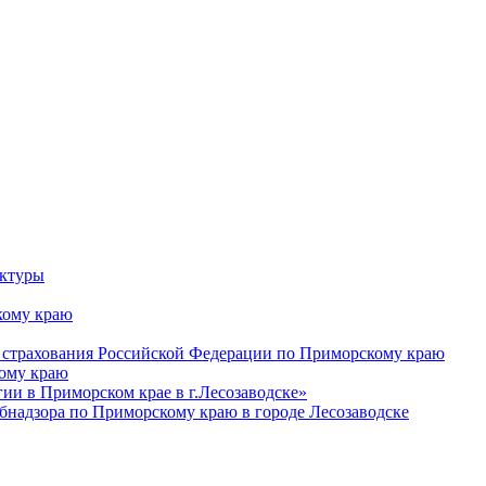
уктуры
ому краю
 страхования Российской Федерации по Приморскому краю
кому краю
и в Приморском крае в г.Лесозаводске»
бнадзора по Приморскому краю в городе Лесозаводске