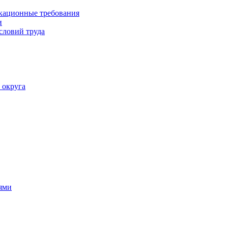
кационные требования
и
словий труда
 округа
ями