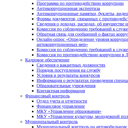
Программа по противодействию коррупции
Антикоррупционная экспертиза
Антикоррупционные памятки, буклеты, виде
Формы документов, связанных с противодейс
Сведения о доходах, расходах, об имуществе 
Комиссия по соблюдению требований к служ
Обратная связь для сообщений о фактах корр
Онлайн-опрос «Определение уровня коррупци
антикоррупционных мер»
Комиссия по соблюдению требований к служ
Комиссия по противодействию коррупции в Л
Кадровое обеспечение
Сведения о вакантных должностях
Порядок поступления на службу
Условия и результаты конкурсов
Информация о результатах проведения специа
Образовательные учреждения
Контактная информация
Финансовый контроль
Отдел учета и отчетности
Финансовое управление
МКУ «Управление образования»
МКУ «Управление культуры, молодежной пол
Муниципальный контроль
Муниципальный контроль на автомобильном т