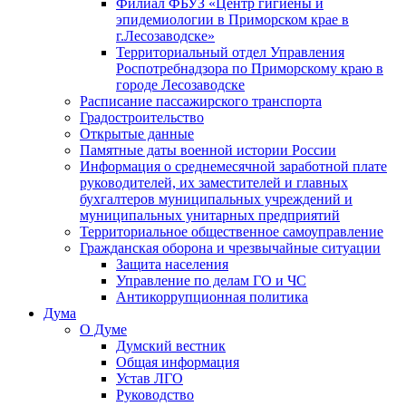
Филиал ФБУЗ «Центр гигиены и
эпидемиологии в Приморском крае в
г.Лесозаводске»
Территориальный отдел Управления
Роспотребнадзора по Приморскому краю в
городе Лесозаводске
Расписание пассажирского транспорта
Градостроительство
Открытые данные
Памятные даты военной истории России
Информация о среднемесячной заработной плате
руководителей, их заместителей и главных
бухгалтеров муниципальных учреждений и
муниципальных унитарных предприятий
Территориальное общественное самоуправление
Гражданская оборона и чрезвычайные ситуации
Защита населения
Управление по делам ГО и ЧС
Антикоррупционная политика
Дума
О Думе
Думский вестник
Общая информация
Устав ЛГО
Руководство