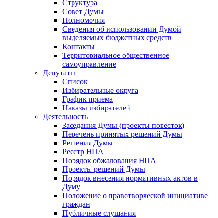
Структура
Совет Думы
Полномочия
Сведения об использовании Думой
выделяемых бюджетных средств
Контакты
Территориальное общественное
самоуправление
Депутаты
Список
Избирательные округа
График приема
Наказы избирателей
Деятельность
Заседания Думы (проекты повесток)
Перечень принятых решений Думы
Решения Думы
Реестр НПА
Порядок обжалования НПА
Проекты решений Думы
Порядок внесения нормативных актов в
Думу
Положение о правотворческой инициативе
граждан
Публичные слушания