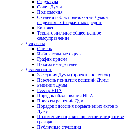
Структура
Совет Думы
Полномочия
Сведения об использовании Думой
выделяемых бюджетных средств
Контакты
Территориальное общественное
самоуправление
Депутаты
Список
Избирательные округа
График приема
Наказы избирателей
Деятельность
Заседания Думы (проекты повесток)
Перечень принятых решений Думы
Решения Думы
Реестр НПА
Порядок обжалования НПА
Проекты решений Думы
Порядок внесения нормативных актов в
Думу
Положение о правотворческой инициативе
граждан
Публичные слушания