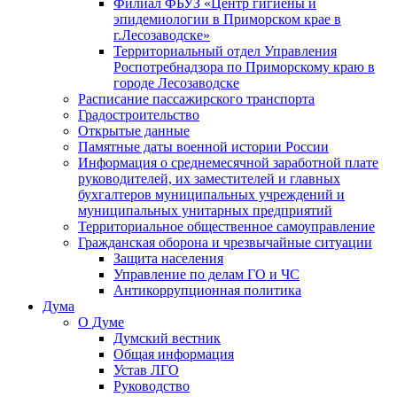
Филиал ФБУЗ «Центр гигиены и
эпидемиологии в Приморском крае в
г.Лесозаводске»
Территориальный отдел Управления
Роспотребнадзора по Приморскому краю в
городе Лесозаводске
Расписание пассажирского транспорта
Градостроительство
Открытые данные
Памятные даты военной истории России
Информация о среднемесячной заработной плате
руководителей, их заместителей и главных
бухгалтеров муниципальных учреждений и
муниципальных унитарных предприятий
Территориальное общественное самоуправление
Гражданская оборона и чрезвычайные ситуации
Защита населения
Управление по делам ГО и ЧС
Антикоррупционная политика
Дума
О Думе
Думский вестник
Общая информация
Устав ЛГО
Руководство