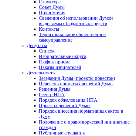
Структура
Совет Думы
Полномочия
Сведения об использовании Думой
выделяемых бюджетных средств
Контакты
Территориальное общественное
самоуправление
Депутаты
Список
Избирательные округа
График приема
Наказы избирателей
Деятельность
Заседания Думы (проекты повесток)
Перечень принятых решений Думы
Решения Думы
Реестр НПА
Порядок обжалования НПА
Проекты решений Думы
Порядок внесения нормативных актов в
Думу
Положение о правотворческой инициативе
граждан
Публичные слушания