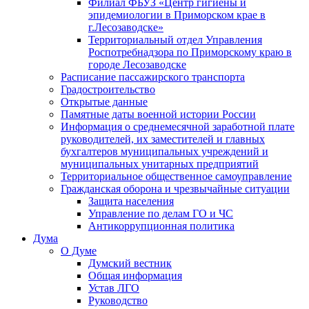
Филиал ФБУЗ «Центр гигиены и
эпидемиологии в Приморском крае в
г.Лесозаводске»
Территориальный отдел Управления
Роспотребнадзора по Приморскому краю в
городе Лесозаводске
Расписание пассажирского транспорта
Градостроительство
Открытые данные
Памятные даты военной истории России
Информация о среднемесячной заработной плате
руководителей, их заместителей и главных
бухгалтеров муниципальных учреждений и
муниципальных унитарных предприятий
Территориальное общественное самоуправление
Гражданская оборона и чрезвычайные ситуации
Защита населения
Управление по делам ГО и ЧС
Антикоррупционная политика
Дума
О Думе
Думский вестник
Общая информация
Устав ЛГО
Руководство